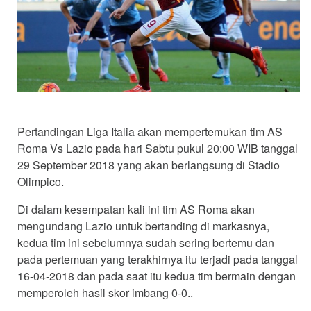
Pertandingan Liga Italia akan mempertemukan tim AS
Roma Vs Lazio pada hari Sabtu pukul 20:00 WIB tanggal
29 September 2018 yang akan berlangsung di Stadio
Olimpico.
Di dalam kesempatan kali ini tim AS Roma akan
mengundang Lazio untuk bertanding di markasnya,
kedua tim ini sebelumnya sudah sering bertemu dan
pada pertemuan yang terakhirnya itu terjadi pada tanggal
16-04-2018 dan pada saat itu kedua tim bermain dengan
memperoleh hasil skor imbang 0-0..