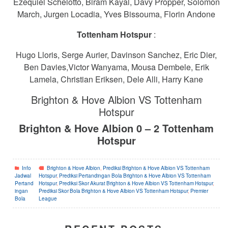
Ezequiel Schelotto, Biram Kayal, Davy Propper, Solomon
March, Jurgen Locadia, Yves Bissouma, Florin Andone
Tottenham Hotspur
:
Hugo Lloris, Serge Aurier, Davinson Sanchez, Eric Dier,
Ben Davies,Victor Wanyama, Mousa Dembele, Erik
Lamela, Christian Eriksen, Dele Alli, Harry Kane
Brighton & Hove Albion VS Tottenham
Hotspur
Brighton & Hove Albion 0
– 2 Tottenham
Hotspur
Info
Brighton & Hove Albion
,
Prediksi Brighton & Hove Albion VS Tottenham
Jadwal
Hotspur
,
Prediksi Pertandingan Bola Brighton & Hove Albion VS Tottenham
Pertand
Hotspur
,
Prediksi Skor Akurat Brighton & Hove Albion VS Tottenham Hotspur
,
ingan
Prediksi Skor Bola Brighton & Hove Albion VS Tottenham Hotspur
,
Premier
Bola
League