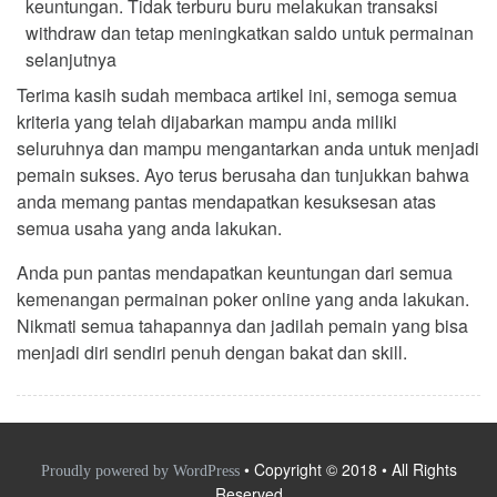
keuntungan. Tidak terburu buru melakukan transaksi
withdraw dan tetap meningkatkan saldo untuk permainan
selanjutnya
Terima kasih sudah membaca artikel ini, semoga semua
kriteria yang telah dijabarkan mampu anda miliki
seluruhnya dan mampu mengantarkan anda untuk menjadi
pemain sukses. Ayo terus berusaha dan tunjukkan bahwa
anda memang pantas mendapatkan kesuksesan atas
semua usaha yang anda lakukan.
Anda pun pantas mendapatkan keuntungan dari semua
kemenangan permainan poker online yang anda lakukan.
Nikmati semua tahapannya dan jadilah pemain yang bisa
menjadi diri sendiri penuh dengan bakat dan skill.
•
Copyright © 2018 •
All Rights
Proudly powered by WordPress
Reserved