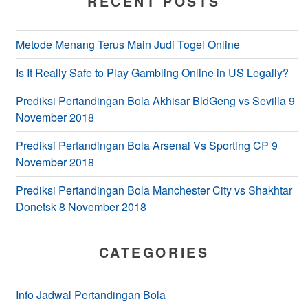
RECENT POSTS
Metode Menang Terus Main Judi Togel Online
Is It Really Safe to Play Gambling Online in US Legally?
Prediksi Pertandingan Bola Akhisar BldGeng vs Sevilla 9
November 2018
Prediksi Pertandingan Bola Arsenal Vs Sporting CP 9
November 2018
Prediksi Pertandingan Bola Manchester City vs Shakhtar
Donetsk 8 November 2018
CATEGORIES
Info Jadwal Pertandingan Bola