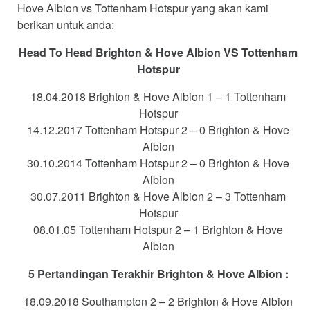
Hove Albion vs Tottenham Hotspur yang akan kami
berikan untuk anda:
Head To Head Brighton & Hove Albion VS Tottenham
Hotspur
18.04.2018 Brighton & Hove Albion 1 – 1 Tottenham
Hotspur
14.12.2017 Tottenham Hotspur 2 – 0 Brighton & Hove
Albion
30.10.2014 Tottenham Hotspur 2 – 0 Brighton & Hove
Albion
30.07.2011 Brighton & Hove Albion 2 – 3 Tottenham
Hotspur
08.01.05 Tottenham Hotspur 2 – 1 Brighton & Hove
Albion
5 Pertandingan Terakhir Brighton & Hove Albion
:
18.09.2018 Southampton 2 – 2 Brighton & Hove Albion