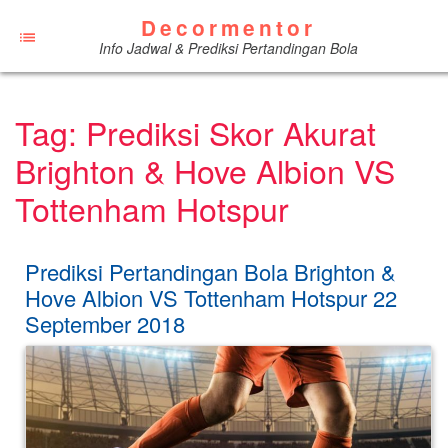
Decormentor
Info Jadwal & Prediksi Pertandingan Bola
Tag:
Prediksi Skor Akurat
Brighton & Hove Albion VS
Tottenham Hotspur
Prediksi Pertandingan Bola Brighton &
Hove Albion VS Tottenham Hotspur 22
September 2018