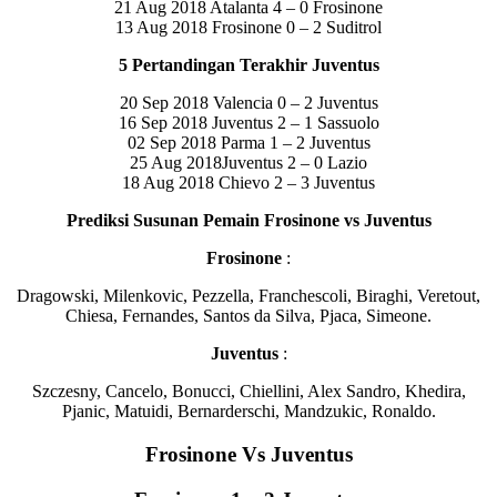
21 Aug 2018 Atalanta 4 – 0 Frosinone
13 Aug 2018 Frosinone 0 – 2 Suditrol
5 Pertandingan Terakhir Juventus
20 Sep 2018 Valencia 0 – 2 Juventus
16 Sep 2018 Juventus 2 – 1 Sassuolo
02 Sep 2018 Parma 1 – 2 Juventus
25 Aug 2018Juventus 2 – 0 Lazio
18 Aug 2018 Chievo 2 – 3 Juventus
Prediksi Susunan Pemain Frosinone vs Juventus
Frosinone
:
Dragowski, Milenkovic, Pezzella, Franchescoli, Biraghi, Veretout,
Chiesa, Fernandes, Santos da Silva, Pjaca, Simeone.
Juventus
:
Szczesny, Cancelo, Bonucci, Chiellini, Alex Sandro, Khedira,
Pjanic, Matuidi, Bernarderschi, Mandzukic, Ronaldo.
Frosinone Vs Juventus