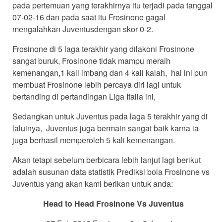
pada pertemuan yang terakhirnya itu terjadi pada tanggal
07-02-16 dan pada saat itu Frosinone gagal
mengalahkan Juventusdengan skor 0-2.
Frosinone di 5 laga terakhir yang dilakoni Frosinone
sangat buruk, Frosinone tidak mampu meraih
kemenangan,1 kali imbang dan 4 kali kalah, hal ini pun
membuat Frosinone lebih percaya diri lagi untuk
bertanding di pertandingan Liga Italia ini,
Sedangkan untuk Juventus pada laga 5 terakhir yang di
laluinya, Juventus juga bermain sangat baik karna ia
juga berhasil memperoleh 5 kali kemenangan.
Akan tetapi sebelum berbicara lebih lanjut lagi berikut
adalah susunan data statistik Prediksi bola Frosinone vs
Juventus yang akan kami berikan untuk anda:
Head to Head Frosinone Vs Juventus