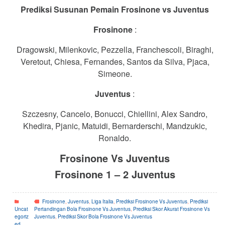
Prediksi Susunan Pemain Frosinone vs Juventus
Frosinone
:
Dragowski, Milenkovic, Pezzella, Franchescoli, Biraghi,
Veretout, Chiesa, Fernandes, Santos da Silva, Pjaca,
Simeone.
Juventus
:
Szczesny, Cancelo, Bonucci, Chiellini, Alex Sandro,
Khedira, Pjanic, Matuidi, Bernarderschi, Mandzukic,
Ronaldo.
Frosinone Vs Juventus
Frosinone 1
– 2 Juventus
Frosinone
,
Juventus
,
Liga Italia
,
Prediksi Frosinone Vs Juventus
,
Prediksi
Uncat
Pertandingan Bola Frosinone Vs Juventus
,
Prediksi Skor Akurat Frosinone Vs
egoriz
Juventus
,
Prediksi Skor Bola Frosinone Vs Juventus
ed