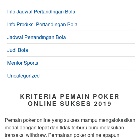
Info Jadwal Pertandingan Bola
Info Prediksi Pertandingan Bola
Jadwal Pertandingan Bola
Judi Bola
Mentor Sports
Uncategorized
KRITERIA PEMAIN POKER
ONLINE SUKSES 2019
Pemain poker online yang sukses mampu mengalokasikan
modal dengan tepat dan tidak terburu buru melakukan
transaksi withdraw. Permainan poker online apapun