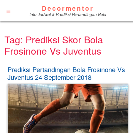
Decormentor
Info Jadwal & Prediksi Pertandingan Bola
Tag:
Prediksi Skor Bola
Frosinone Vs Juventus
Prediksi Pertandingan Bola Frosinone Vs
Juventus 24 September 2018