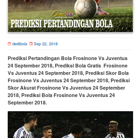
dedibola
Sep 22, 2018
Prediksi Pertandingan Bola Frosinone Vs Juventus
24 September 2018, Prediksi Bola Gratis Frosinone
Vs Juventus 24 September 2018, Prediksi Skor Bola
Frosinone Vs Juventus 24 September 2018, Prediksi
Skor Akurat Frosinone Vs Juventus 24 September
2018, Prediksi Bola Frosinone Vs Juventus 24
September 2018.