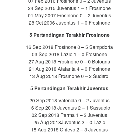
07 Feb 2016 Frosinone 0 – 2 Juventus
24 Sep 2015 Juventus 1 – 1 Frosinone
01 May 2007 Frosinone 0 – 2 Juventus
28 Oct 2006 Juventus 1 – 0 Frosinone
5 Pertandingan Terakhir Frosinone
16 Sep 2018 Frosinone 0 – 5 Sampdoria
03 Sep 2018 Lazio 1 – 0 Frosinone
27 Aug 2018 Frosinone 0 – 0 Bologna
21 Aug 2018 Atalanta 4 – 0 Frosinone
13 Aug 2018 Frosinone 0 – 2 Suditrol
5 Pertandingan Terakhir Juventus
20 Sep 2018 Valencia 0 – 2 Juventus
16 Sep 2018 Juventus 2 – 1 Sassuolo
02 Sep 2018 Parma 1 – 2 Juventus
25 Aug 2018Juventus 2 – 0 Lazio
18 Aug 2018 Chievo 2 – 3 Juventus