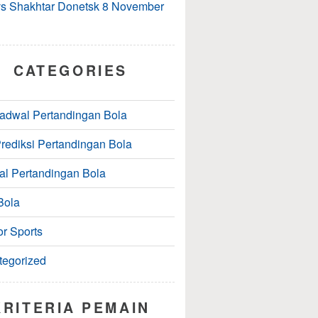
vs Shakhtar Donetsk 8 November
CATEGORIES
Jadwal Pertandingan Bola
Prediksi Pertandingan Bola
al Pertandingan Bola
Bola
r Sports
tegorized
KRITERIA PEMAIN