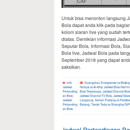
CAF
Untuk bisa menonton langsung 
Bola dapat anda klik pada bagia
kolom siaran live yang sudah tert
diatas. Demikian informasi Jadwa
Seputar Bola, Informasi Bola, Si
Bola live, Jadwal Bola pada tang
September 2018 yang dapat and
saksikan.
Info
Guangzhou Evergrande vs Beijin
Jadwal
Horoya vs Al-Ahly
,
Jadwal Bola Hari Ini
Pertanding
Bola Terpercaya
,
Jadwal Channel Bol
an Bola
,
Jadwal Channel TV Bola
,
Jadwal Siar
Jadwal
Langsung
,
Semen Padang vs Persiba
Pertanding
Batang
,
Tianjin Teda vs Shanghai SI
an Bola
Jadwal Pertandingan Bo