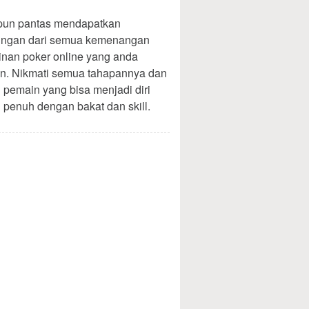
pun pantas mendapatkan
ungan dari semua kemenangan
nan poker online yang anda
n. Nikmati semua tahapannya dan
h pemain yang bisa menjadi diri
i penuh dengan bakat dan skill.