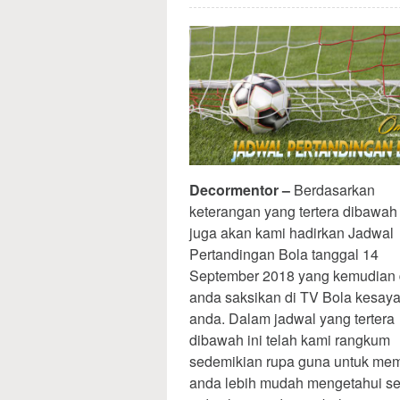
Decormentor –
Berdasarkan
keterangan yang tertera dibawah 
juga akan kami hadirkan Jadwal
Pertandingan Bola tanggal 14
September 2018 yang kemudian 
anda saksikan di TV Bola kesay
anda. Dalam jadwal yang tertera
dibawah ini telah kami rangkum
sedemikian rupa guna untuk me
anda lebih mudah mengetahui se