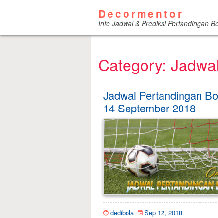
Decormentor
Info Jadwal & Prediksi Pertandingan B
Category:
Jadwal
Jadwal Pertandingan Bo
14 September 2018
dedibola
Sep 12, 2018