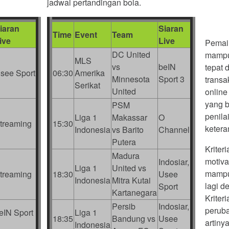
jadwal pertandingan bola.
iaran
Siaran
Time
Event
Team
ive
Live
Pemain
DC United
mampu
MLS
vs
beIN
tepat 
see Sport
06:30
Amerika
Minnesota
Sport 3
transa
Serikat
United
online
yang b
PSM
penila
Liga 1
Makassar
O
treaming
15:30
ketera
Indonesia
vs Barito
Channel
Putera
Kriter
Madura
motiva
Indosiar,
Liga 1
United vs
mampu
treaming
18:30
Usee
Indonesia
Mitra Kutai
lagi 
Sport
Kartanegara
Kriteri
Persib
Indosiar,
peruba
eIN Sport
Liga 1
18:35
Bandung vs
Usee
artiny
Indonesia