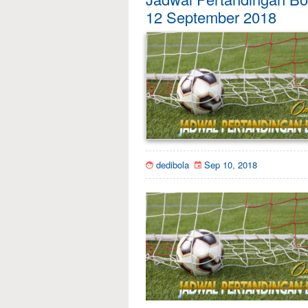
12 September 2018
dedibola
Sep 10, 2018