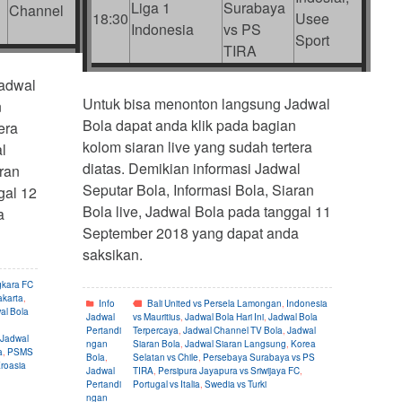
Liga 1
Surabaya
Channel
18:30
Usee
Indonesia
vs PS
Sport
TIRA
Jadwal
Untuk bisa menonton langsung Jadwal
n
Bola dapat anda klik pada bagian
era
kolom siaran live yang sudah tertera
l
diatas. Demikian informasi Jadwal
aran
Seputar Bola, Informasi Bola, Siaran
gal 12
Bola live, Jadwal Bola pada tanggal 11
a
September 2018 yang dapat anda
saksikan.
kara FC
akarta
,
Info
Bali United vs Persela Lamongan
,
Indonesia
al Bola
Jadwal
vs Mauritius
,
Jadwal Bola Hari Ini
,
Jadwal Bola
Pertandi
Terpercaya
,
Jadwal Channel TV Bola
,
Jadwal
,
Jadwal
ngan
Siaran Bola
,
Jadwal Siaran Langsung
,
Korea
a
,
PSMS
Bola
,
Selatan vs Chile
,
Persebaya Surabaya vs PS
Kroasia
Jadwal
TIRA
,
Persipura Jayapura vs Sriwijaya FC
,
Pertandi
Portugal vs Italia
,
Swedia vs Turki
ngan