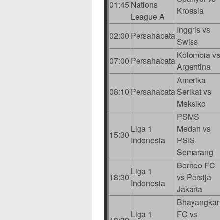
01:45
Nations
Kroasia
League A
Inggris vs
02:00
Persahabata
Swiss
Kolombia vs
07:00
Persahabata
Argentina
Amerika
08:10
Persahabata
Serikat vs
Meksiko
PSMS
Liga 1
Medan vs
15:30
Indonesia
PSIS
Semarang
Borneo FC
Liga 1
18:30
vs Persija
Indonesia
Jakarta
Bhayangkar
Liga 1
FC vs
18:30