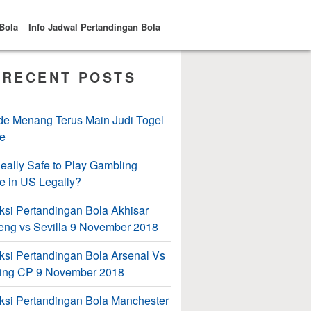
 Bola
Info Jadwal Pertandingan Bola
RECENT POSTS
de Menang Terus Main Judi Togel
ne
 Really Safe to Play Gambling
e in US Legally?
ksi Pertandingan Bola Akhisar
eng vs Sevilla 9 November 2018
ksi Pertandingan Bola Arsenal Vs
ting CP 9 November 2018
ksi Pertandingan Bola Manchester