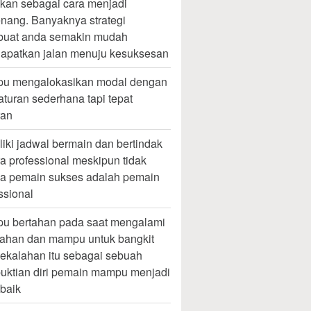
ikan sebagai cara menjadi
nang. Banyaknya strategi
uat anda semakin mudah
apatkan jalan menuju kesuksesan
u mengalokasikan modal dengan
turan sederhana tapi tepat
ran
iki jadwal bermain dan bertindak
a professional meskipun tidak
a pemain sukses adalah pemain
ssional
u bertahan pada saat mengalami
lahan dan mampu untuk bangkit
kekalahan itu sebagai sebuah
uktian diri pemain mampu menjadi
 baik