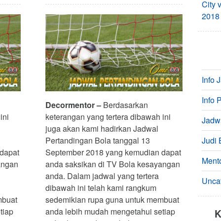
City 
2018
Info 
Info 
Decormentor –
Berdasarkan
ini
keterangan yang tertera dibawah ini
Jadw
juga akan kami hadirkan Jadwal
Judi 
Pertandingan Bola tanggal 13
dapat
September 2018 yang kemudian dapat
Mento
angan
anda saksikan di TV Bola kesayangan
anda. Dalam jadwal yang tertera
Unca
dibawah ini telah kami rangkum
mbuat
sedemikian rupa guna untuk membuat
tiap
anda lebih mudah mengetahui setiap