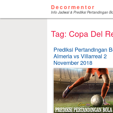
Decormentor
Info Jadwal & Prediksi Pertandingan B
Tag:
Copa Del R
Prediksi Pertandingan B
Almeria vs Villarreal 2
November 2018