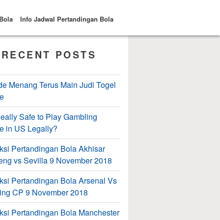
 Bola
Info Jadwal Pertandingan Bola
RECENT POSTS
de Menang Terus Main Judi Togel
ne
 Really Safe to Play Gambling
e in US Legally?
ksi Pertandingan Bola Akhisar
eng vs Sevilla 9 November 2018
ksi Pertandingan Bola Arsenal Vs
ting CP 9 November 2018
ksi Pertandingan Bola Manchester