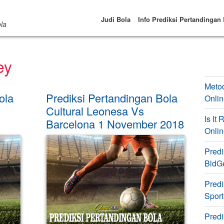
Judi Bola
Info Prediksi Pertandingan
ola
ey
Meto
ola
Prediksi Pertandingan Bola
Onli
Cultural Leonesa Vs
Is It
Barcelona 1 November 2018
Onlin
Predi
BldG
Predi
Spor
Predi