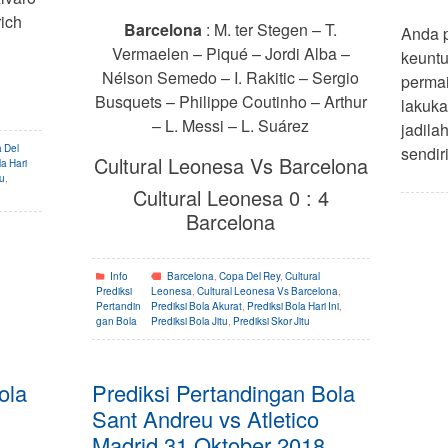
ich
Barcelona
: M. ter Stegen – T.
Anda 
Vermaelen – Piqué – Jordi Alba –
keunt
Nélson Semedo – I. Rakitic – Sergio
permai
l
Busquets – Philippe Coutinho – Arthur
lakuka
– L. Messi – L. Suárez
jadila
 Del
sendir
Cultural Leonesa Vs Barcelona
la Hari
tu
,
Cultural Leonesa 0 : 4
Barcelona
Info
Barcelona
,
Copa Del Rey
,
Cultural
Prediksi
Leonesa
,
Cultural Leonesa Vs Barcelona
,
Pertandin
Prediksi Bola Akurat
,
Prediksi Bola Hari Ini
,
gan Bola
Prediksi Bola Jitu
,
Prediksi Skor Jitu
ola
Prediksi Pertandingan Bola
Sant Andreu vs Atletico
Madrid 31 Oktober 2018