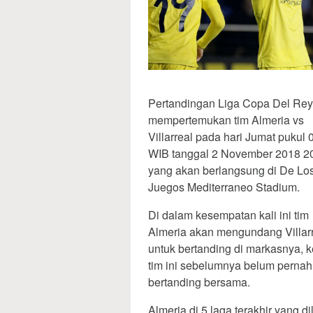
Pertandingan Liga Copa Del Rey
mempertemukan tim Almeria vs
Villarreal pada hari Jumat pukul 
WIB tanggal 2 November 2018 2
yang akan berlangsung di De Lo
Juegos Mediterraneo Stadium.
Di dalam kesempatan kali ini tim
Almeria akan mengundang Villar
untuk bertanding di markasnya, 
tim ini sebelumnya belum pernah
bertanding bersama.
Almeria di 5 laga terakhir yang di