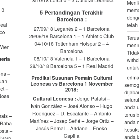
18/10/18 Lorca 0 – 3 Cultural Leonesa
Meni
 3
mema
5 Pertandingan Terakhir
denga
Barcelona :
real
telah
27/09/18 Leganés 2 – 1 Barcelona
ico
29/09/18 Barcelona 1 – 1 Athletic Club
Terus
04/10/18 Tottenham Hotspur 2 – 4
meni
 Wien
Barcelona
Tidak
08/10/18 Valencia 1 – 1 Barcelona
eria
withd
28/10/18 Barcelona 5 – 1 Real Madrid
untuk
ona –
Terima
Prediksi Susunan Pemain Cultural
Juan
Leonesa vs Barcelona 1 November
semoga
et –
2018:
dijaba
 Jose
Cultural Leonesa :
Jorge Palatsí –
selur
Iván González – José Alonso – Hugo
anda u
Rodríguez – D. Escalante – Antonio
terus 
nals –
Martínez – Josep Señé – Jorge Ortiz –
anda 
 Raba
Jesús Bernal – Aridane – Eneko
kesuk
osta –
Capilla
anda l
lvaro