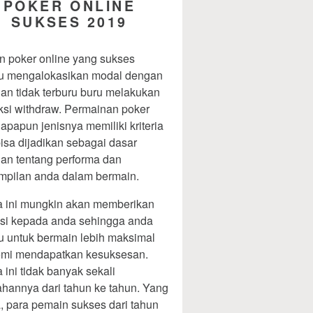
POKER ONLINE
SUKSES 2019
 poker online yang sukses
 mengalokasikan modal dengan
dan tidak terburu buru melakukan
ksi withdraw. Permainan poker
 apapun jenisnya memiliki kriteria
isa dijadikan sebagai dasar
ian tentang performa dan
mpilan anda dalam bermain.
ia ini mungkin akan memberikan
si kepada anda sehingga anda
 untuk bermain lebih maksimal
demi mendapatkan kesuksesan.
a ini tidak banyak sekali
hannya dari tahun ke tahun. Yang
a, para pemain sukses dari tahun