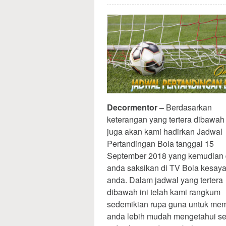
Decormentor –
Berdasarkan
keterangan yang tertera dibawah 
juga akan kami hadirkan Jadwal
Pertandingan Bola tanggal 15
September 2018 yang kemudian 
anda saksikan di TV Bola kesay
anda. Dalam jadwal yang tertera
dibawah ini telah kami rangkum
sedemikian rupa guna untuk me
anda lebih mudah mengetahui se