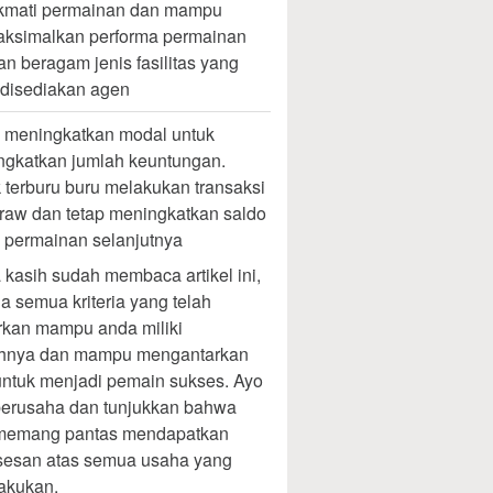
kmati permainan dan mampu
ksimalkan performa permainan
n beragam jenis fasilitas yang
 disediakan agen
 meningkatkan modal untuk
ngkatkan jumlah keuntungan.
 terburu buru melakukan transaksi
raw dan tetap meningkatkan saldo
 permainan selanjutnya
 kasih sudah membaca artikel ini,
 semua kriteria yang telah
rkan mampu anda miliki
uhnya dan mampu mengantarkan
ntuk menjadi pemain sukses. Ayo
berusaha dan tunjukkan bahwa
memang pantas mendapatkan
sesan atas semua usaha yang
akukan.