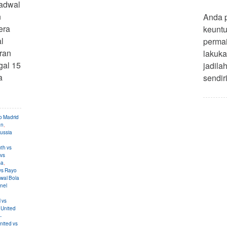
Jadwal
n
Anda 
era
keunt
l
permai
aran
lakuka
gal 15
jadila
a
sendir
co Madrid
en
,
ussia
th vs
 vs
sa
,
vs Rayo
wal Bola
nel
l vs
 United
-
nited vs