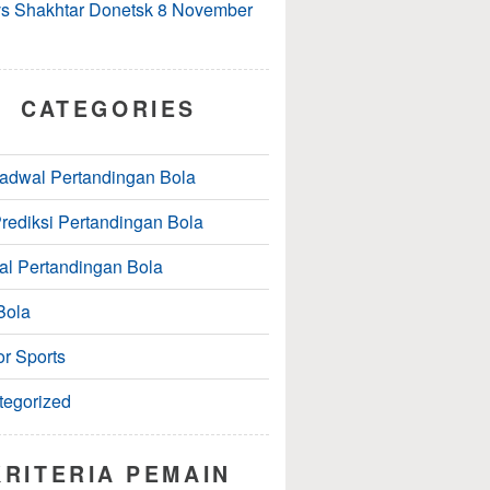
vs Shakhtar Donetsk 8 November
CATEGORIES
Jadwal Pertandingan Bola
Prediksi Pertandingan Bola
al Pertandingan Bola
Bola
r Sports
tegorized
KRITERIA PEMAIN