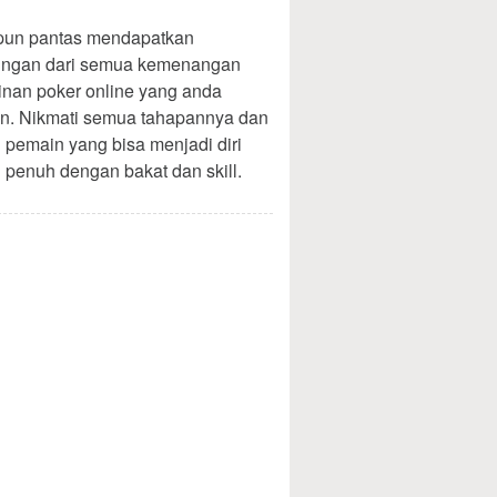
pun pantas mendapatkan
ungan dari semua kemenangan
nan poker online yang anda
n. Nikmati semua tahapannya dan
h pemain yang bisa menjadi diri
i penuh dengan bakat dan skill.