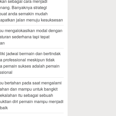
ikan sebagai cara menjadi
nang. Banyaknya strategi
uat anda semakin mudah
apatkan jalan menuju kesuksesan
u mengalokasikan modal dengan
turan sederhana tapi tepat
ran
iki jadwal bermain dan bertindak
a professional meskipun tidak
a pemain sukses adalah pemain
ssional
u bertahan pada saat mengalami
lahan dan mampu untuk bangkit
kekalahan itu sebagai sebuah
uktian diri pemain mampu menjadi
 baik