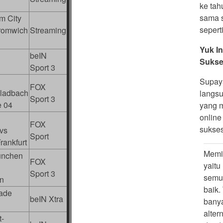
ke tah
sama s
m City
sepert
romwich
Streaming
Yuk In
beIN
Suks
Sport 3
Supaya
FOX
ladbach
langsu
Sport 3
e 04
yang m
online
FOX
sukses
vs
Sport
rankfurt
Memil
ünchen
FOX
yaitu
Sport 3
semua
n
baik.
tade
beIN Xtra
banya
altern
t-