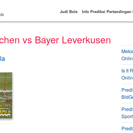
Judi Bola
Info Prediksi Pertandingan
ola
chen vs Bayer Leverkusen
Meto
la
Onli
Is It
Onlin
Predi
BldG
Predi
Spor
Predi