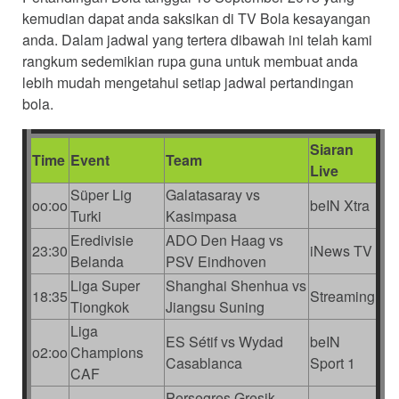
kemudian dapat anda saksikan di TV Bola kesayangan
anda. Dalam jadwal yang tertera dibawah ini telah kami
rangkum sedemikian rupa guna untuk membuat anda
lebih mudah mengetahui setiap jadwal pertandingan
bola.
Siaran
Time
Event
Team
Live
Süper Lig
Galatasaray vs
oo:oo
beIN Xtra
Turki
Kasimpasa
Eredivisie
ADO Den Haag vs
23:30
iNews TV
Belanda
PSV Eindhoven
Liga Super
Shanghai Shenhua vs
18:35
Streaming
Tiongkok
Jiangsu Suning
Liga
ES Sétif vs Wydad
beIN
o2:oo
Champions
Casablanca
Sport 1
CAF
Persegres Gresik