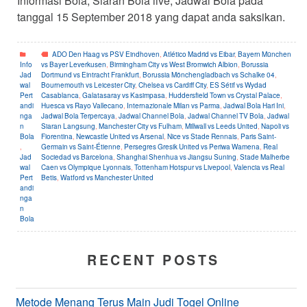
Informasi Bola, Siaran Bola live, Jadwal Bola pada
tanggal 15 September 2018 yang dapat anda saksikan.
ADO Den Haag vs PSV Eindhoven
,
Atlético Madrid vs Eibar
,
Bayern München
Info
vs Bayer Leverkusen
,
Birmingham City vs West Bromwich Albion
,
Borussia
Jad
Dortmund vs Eintracht Frankfurt
,
Borussia Mönchengladbach vs Schalke 04
,
wal
Bournemouth vs Leicester City
,
Chelsea vs Cardiff City
,
ES Sétif vs Wydad
Pert
Casablanca
,
Galatasaray vs Kasimpasa
,
Huddersfield Town vs Crystal Palace
,
andi
Huesca vs Rayo Vallecano
,
Internazionale Milan vs Parma
,
Jadwal Bola Hari Ini
,
nga
Jadwal Bola Terpercaya
,
Jadwal Channel Bola
,
Jadwal Channel TV Bola
,
Jadwal
n
Siaran Langsung
,
Manchester City vs Fulham
,
Millwall vs Leeds United
,
Napoli vs
Bola
Fiorentina
,
Newcastle United vs Arsenal
,
Nice vs Stade Rennais
,
Paris Saint-
,
Germain vs Saint-Étienne
,
Persegres Gresik United vs Periwa Wamena
,
Real
Jad
Sociedad vs Barcelona
,
Shanghai Shenhua vs Jiangsu Suning
,
Stade Malherbe
wal
Caen vs Olympique Lyonnais
,
Tottenham Hotspur vs Livepool
,
Valencia vs Real
Pert
Betis
,
Watford vs Manchester United
andi
nga
n
Bola
RECENT POSTS
Metode Menang Terus Main Judi Togel Online