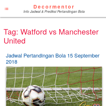
Decormentor
Info Jadwal & Prediksi Pertandingan Bola
Tag:
Watford vs Manchester
United
Jadwal Pertandingan Bola 15 September
2018