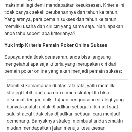
maksimal lagi demi mendapatkan kesuksesan. Kriteria ini
tidak banyak sekali perubahannya dari tahun ke tahun.
Yang artinya, para pemain sukses dari tahun ke tahun
memiliki usaha dan ciri ciri yang sama saja. Nah, apakah
anda tahu seperti apa kriterianya?
Yuk Intip Kriteria Pemain Poker Online Sukses
Supaya anda tidak penasaran, anda bisa langsung
mengetahui apa saja kriteria yang merupakan ciri dari
pemain poker online yang akan menjadi pemain sukses:
Memiliki kemampuan di atas rata rata, yaitu memiliki
strategi lebih dari dua dan semua strategi itu bisa
dikuasai dengan baik. Tujuan penguasaan strategi yang
banyak adalah untuk dijadikan sebagai alternatif saat
satu strategi tidak bisa dijadikan sebagai cara menjadi
pemenang. Banyaknya strategi membuat anda semakin
mudah mendapatkan jalan menuju kesuksesan