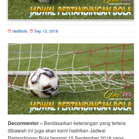
dedibola
Sep 13, 2018
Decormentor –
Berdasarkan keterangan yang tertera
dibawah ini juga akan kami hadirkan Jadwal
Pertandingan Bola tanggal 15 September 2018 yang