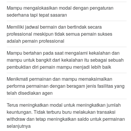
Mampu mengalokasikan modal dengan pengaturan
sederhana tapi tepat sasaran
Memiliki jadwal bermain dan bertindak secara
professional meskipun tidak semua pemain sukses
adalah pemain professional
Mampu bertahan pada saat mengalami kekalahan dan
mampu untuk bangkit dari kekalahan itu sebagai sebuah
pembuktian diri pemain mampu menjadi lebih baik
Menikmati permainan dan mampu memaksimalkan
performa permainan dengan beragam jenis fasilitas yang
telah disediakan agen
Terus meningkatkan modal untuk meningkatkan jumlah
keuntungan. Tidak terburu buru melakukan transaksi
withdraw dan tetap meningkatkan saldo untuk permainan
selanjutnya