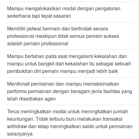
Mampu mengalokasikan modal dengan pengaturan
sederhana tapi tepat sasaran
Memiliki jadwal bermain dan bertindak secara
professional meskipun tidak semua pemain sukses
adalah pemain professional
Mampu bertahan pada saat mengalami kekalahan dan
mampu untuk bangkit dari kekalahan itu sebagai sebuah
pembuktian diri pemain mampu menjadi lebih baik
Menikmati permainan dan mampu memaksimalkan
performa permainan dengan beragam jenis fasilitas yang
telah disediakan agen
Terus meningkatkan modal untuk meningkatkan jumlah
keuntungan. Tidak terburu buru melakukan transaksi
withdraw dan tetap meningkatkan saldo untuk permainan
selanjutnya