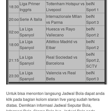
Liga Primer
Tottenham Hotspur vs
beIN
18:30
Inggris
Livepool
Sport 1
Internazionale Milan
beIN
20:oo
Serie A Italia
vs Parma
Sport 3
La Liga
Huesca vs Rayo
beIN
02:oo
Spanyol
Vallecano
Sport 2
La Liga
Atlético Madrid vs
beIN
18:00
Spanyol
Eibar
Sport 2
beIN
La Liga
Real Sociedad vs
21:15
Sport 2,
Spanyol
Barcelona
SCTV
La Liga
Valencia vs Real
beIN
23:30
Spanyol
Betis
Sport 3
Untuk bisa menonton langsung Jadwal Bola dapat anda
klik pada bagian kolom siaran live yang sudah tertera
diatas. Demikian informasi Jadwal Seputar Bola,