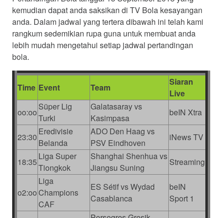
kemudian dapat anda saksikan di TV Bola kesayangan
anda. Dalam jadwal yang tertera dibawah ini telah kami
rangkum sedemikian rupa guna untuk membuat anda
lebih mudah mengetahui setiap jadwal pertandingan
bola.
Siaran
Time
Event
Team
Live
Süper Lig
Galatasaray vs
oo:oo
beIN Xtra
Turki
Kasimpasa
Eredivisie
ADO Den Haag vs
23:30
iNews TV
Belanda
PSV Eindhoven
Liga Super
Shanghai Shenhua vs
18:35
Streaming
Tiongkok
Jiangsu Suning
Liga
ES Sétif vs Wydad
beIN
o2:oo
Champions
Casablanca
Sport 1
CAF
Persegres Gresik