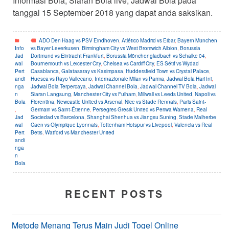
Informasi Bola, Siaran Bola live, Jadwal Bola pada
tanggal 15 September 2018 yang dapat anda saksikan.
ADO Den Haag vs PSV Eindhoven
,
Atlético Madrid vs Eibar
,
Bayern München
Info
vs Bayer Leverkusen
,
Birmingham City vs West Bromwich Albion
,
Borussia
Jad
Dortmund vs Eintracht Frankfurt
,
Borussia Mönchengladbach vs Schalke 04
,
wal
Bournemouth vs Leicester City
,
Chelsea vs Cardiff City
,
ES Sétif vs Wydad
Pert
Casablanca
,
Galatasaray vs Kasimpasa
,
Huddersfield Town vs Crystal Palace
,
andi
Huesca vs Rayo Vallecano
,
Internazionale Milan vs Parma
,
Jadwal Bola Hari Ini
,
nga
Jadwal Bola Terpercaya
,
Jadwal Channel Bola
,
Jadwal Channel TV Bola
,
Jadwal
n
Siaran Langsung
,
Manchester City vs Fulham
,
Millwall vs Leeds United
,
Napoli vs
Bola
Fiorentina
,
Newcastle United vs Arsenal
,
Nice vs Stade Rennais
,
Paris Saint-
,
Germain vs Saint-Étienne
,
Persegres Gresik United vs Periwa Wamena
,
Real
Jad
Sociedad vs Barcelona
,
Shanghai Shenhua vs Jiangsu Suning
,
Stade Malherbe
wal
Caen vs Olympique Lyonnais
,
Tottenham Hotspur vs Livepool
,
Valencia vs Real
Pert
Betis
,
Watford vs Manchester United
andi
nga
n
Bola
RECENT POSTS
Metode Menang Terus Main Judi Togel Online