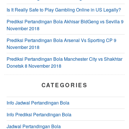
Is It Really Safe to Play Gambling Online in US Legally?
Prediksi Pertandingan Bola Akhisar BldGeng vs Sevilla 9
November 2018
Prediksi Pertandingan Bola Arsenal Vs Sporting CP 9
November 2018
Prediksi Pertandingan Bola Manchester City vs Shakhtar
Donetsk 8 November 2018
CATEGORIES
Info Jadwal Pertandingan Bola
Info Prediksi Pertandingan Bola
Jadwal Pertandingan Bola