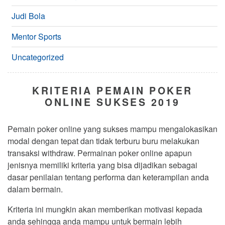
Judi Bola
Mentor Sports
Uncategorized
KRITERIA PEMAIN POKER
ONLINE SUKSES 2019
Pemain poker online yang sukses mampu mengalokasikan
modal dengan tepat dan tidak terburu buru melakukan
transaksi withdraw. Permainan poker online apapun
jenisnya memiliki kriteria yang bisa dijadikan sebagai
dasar penilaian tentang performa dan keterampilan anda
dalam bermain.
Kriteria ini mungkin akan memberikan motivasi kepada
anda sehingga anda mampu untuk bermain lebih