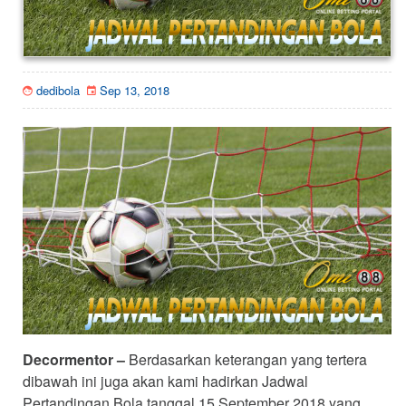
dedibola
Sep 13, 2018
Decormentor –
Berdasarkan keterangan yang tertera
dibawah ini juga akan kami hadirkan Jadwal
Pertandingan Bola tanggal 15 September 2018 yang