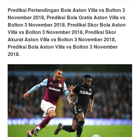
Prediksi Pertandingan Bola Aston Villa vs Bolton 3
November 2018, Prediksi Bola Gratis Aston Villa vs
Bolton 3 November 2018, Prediksi Skor Bola Aston
Villa vs Bolton 3 November 2018, Prediksi Skor
Akurat Aston Villa vs Bolton 3 November 2018,
Prediksi Bola Aston Villa vs Bolton 3 November
2018.