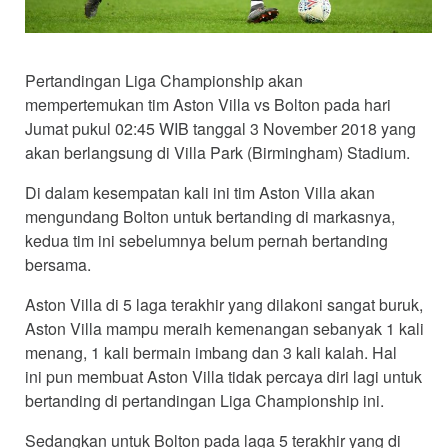
Pertandingan Liga Championship akan
mempertemukan tim Aston Villa vs Bolton pada hari
Jumat pukul 02:45 WIB tanggal 3 November 2018 yang
akan berlangsung di Villa Park (Birmingham) Stadium.
Di dalam kesempatan kali ini tim Aston Villa akan
mengundang Bolton untuk bertanding di markasnya,
kedua tim ini sebelumnya belum pernah bertanding
bersama.
Aston Villa di 5 laga terakhir yang dilakoni sangat buruk,
Aston Villa mampu meraih kemenangan sebanyak 1 kali
menang, 1 kali bermain imbang dan 3 kali kalah. Hal
ini pun membuat Aston Villa tidak percaya diri lagi untuk
bertanding di pertandingan Liga Championship ini.
Sedangkan untuk Bolton pada laga 5 terakhir yang di