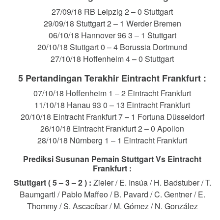
27/09/18 RB Leipzig 2 – 0 Stuttgart
29/09/18 Stuttgart 2 – 1 Werder Bremen
06/10/18 Hannover 96 3 – 1 Stuttgart
20/10/18 Stuttgart 0 – 4 Borussia Dortmund
27/10/18 Hoffenheim 4 – 0 Stuttgart
5 Pertandingan Terakhir Eintracht Frankfurt :
07/10/18 Hoffenheim 1 – 2 Eintracht Frankfurt
11/10/18 Hanau 93 0 – 13 Eintracht Frankfurt
20/10/18 Eintracht Frankfurt 7 – 1 Fortuna Düsseldorf
26/10/18 Eintracht Frankfurt 2 – 0 Apollon
28/10/18 Nürnberg 1 – 1 Eintracht Frankfurt
Prediksi Susunan Pemain Stuttgart Vs Eintracht
Frankfurt :
Stuttgart ( 5 – 3 – 2 ) :
Zieler / E. Insúa / H. Badstuber / T.
Baumgartl / Pablo Maffeo / B. Pavard / C. Gentner / E.
Thommy / S. Ascacíbar / M. Gómez / N. González