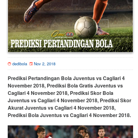
dedibola
Nov 2, 2018
Prediksi Pertandingan Bola Juventus vs Cagliari 4
November 2018, Prediksi Bola Gratis Juventus vs
Cagliari 4 November 2018, Prediksi Skor Bola
Juventus vs Cagliari 4 November 2018, Prediksi Skor
Akurat Juventus vs Cagliari 4 November 2018,
Prediksi Bola Juventus vs Cagliari 4 November 2018.