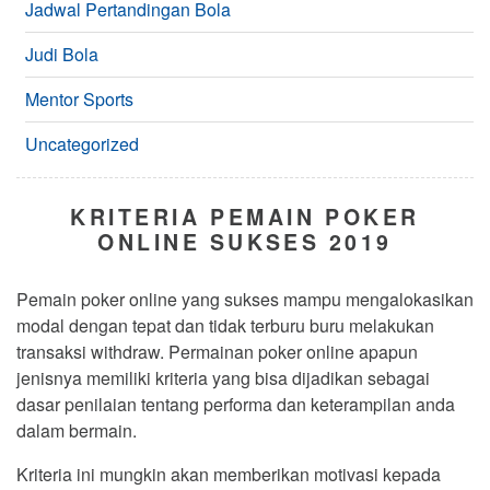
Jadwal Pertandingan Bola
Judi Bola
Mentor Sports
Uncategorized
KRITERIA PEMAIN POKER
ONLINE SUKSES 2019
Pemain poker online yang sukses mampu mengalokasikan
modal dengan tepat dan tidak terburu buru melakukan
transaksi withdraw. Permainan poker online apapun
jenisnya memiliki kriteria yang bisa dijadikan sebagai
dasar penilaian tentang performa dan keterampilan anda
dalam bermain.
Kriteria ini mungkin akan memberikan motivasi kepada