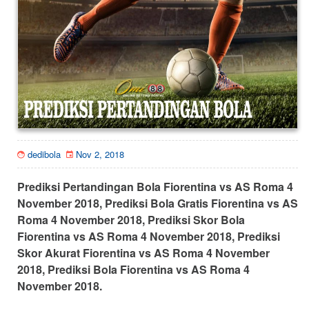
dedibola
Nov 2, 2018
Prediksi Pertandingan Bola Fiorentina vs AS Roma 4
November 2018, Prediksi Bola Gratis Fiorentina vs AS
Roma 4 November 2018, Prediksi Skor Bola
Fiorentina vs AS Roma 4 November 2018, Prediksi
Skor Akurat Fiorentina vs AS Roma 4 November
2018, Prediksi Bola Fiorentina vs AS Roma 4
November 2018.