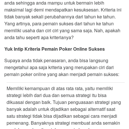
anda sehingga anda mampu untuk bermain lebih
maksimal lagi demi mendapatkan kesuksesan. Kriteria ini
tidak banyak sekali perubahannya dari tahun ke tahun.
Yang artinya, para pemain sukses dari tahun ke tahun
memiliki usaha dan ciri ciri yang sama saja. Nah, apakah
anda tahu seperti apa kriterianya?
Yuk Intip Kriteria Pemain Poker Online Sukses
Supaya anda tidak penasaran, anda bisa langsung
mengetahui apa saja kriteria yang merupakan ciri dari
pemain poker online yang akan menjadi pemain sukses:
Memiliki kemampuan di atas rata rata, yaitu memiliki
strategi lebih dari dua dan semua strategi itu bisa
dikuasai dengan baik. Tujuan penguasaan strategi yang
banyak adalah untuk dijadikan sebagai alternatif saat
satu strategi tidak bisa dijadikan sebagai cara menjadi
pemenang. Banyaknya strategi membuat anda semakin