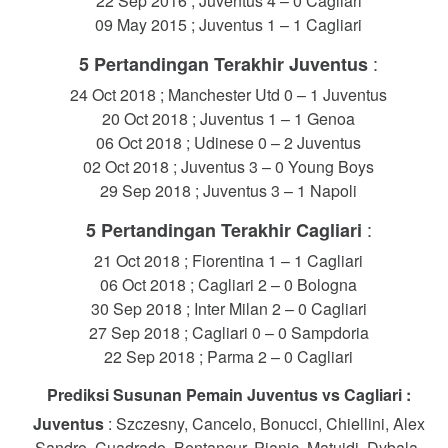
22 Sep 2016 ; Juventus 4 – 0 Cagliari
09 May 2015 ; Juventus 1 – 1 Cagliari
:
5 Pertandingan Terakhir Juventus
24 Oct 2018 ; Manchester Utd 0 – 1 Juventus
20 Oct 2018 ; Juventus 1 – 1 Genoa
06 Oct 2018 ; Udinese 0 – 2 Juventus
02 Oct 2018 ; Juventus 3 – 0 Young Boys
29 Sep 2018 ; Juventus 3 – 1 Napoli
:
5 Pertandingan Terakhir Cagliari
21 Oct 2018 ; Fiorentina 1 – 1 Cagliari
06 Oct 2018 ; Cagliari 2 – 0 Bologna
30 Sep 2018 ; Inter Milan 2 – 0 Cagliari
27 Sep 2018 ; Cagliari 0 – 0 Sampdoria
22 Sep 2018 ; Parma 2 – 0 Cagliari
Prediksi Susunan Pemain Juventus vs Cagliari :
Juventus
: Szczesny, Cancelo, Bonucci, Chiellini, Alex
Sandro, Cuadrado, Bentancur, Pjanic, Matuidi, Dybala,