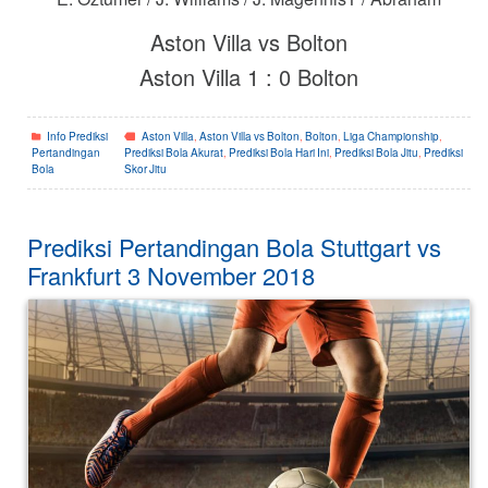
Aston Villa vs Bolton
Aston Villa 1 : 0 Bolton
Info Prediksi
Aston Villa
,
Aston Villa vs Bolton
,
Bolton
,
Liga Championship
,
Pertandingan
Prediksi Bola Akurat
,
Prediksi Bola Hari Ini
,
Prediksi Bola Jitu
,
Prediksi
Bola
Skor Jitu
Prediksi Pertandingan Bola Stuttgart vs
Frankfurt 3 November 2018