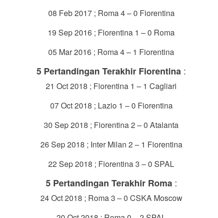
08 Feb 2017 ; Roma 4 – 0 Fiorentina
19 Sep 2016 ; Fiorentina 1 – 0 Roma
05 Mar 2016 ; Roma 4 – 1 Fiorentina
:
5 Pertandingan Terakhir Fiorentina
21 Oct 2018 ; Fiorentina 1 – 1 Cagliari
07 Oct 2018 ; Lazio 1 – 0 Fiorentina
30 Sep 2018 ; Fiorentina 2 – 0 Atalanta
26 Sep 2018 ; Inter Milan 2 – 1 Fiorentina
22 Sep 2018 ; Fiorentina 3 – 0 SPAL
:
5 Pertandingan Terakhir Roma
24 Oct 2018 ; Roma 3 – 0 CSKA Moscow
20 Oct 2018 ; Roma 0 – 2 SPAL