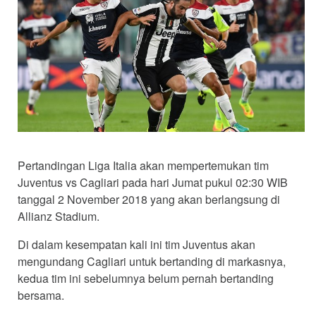
Pertandingan Liga Italia akan mempertemukan tim
Juventus vs Cagliari pada hari Jumat pukul 02:30 WIB
tanggal 2 November 2018 yang akan berlangsung di
Allianz Stadium.
Di dalam kesempatan kali ini tim Juventus akan
mengundang Cagliari untuk bertanding di markasnya,
kedua tim ini sebelumnya belum pernah bertanding
bersama.