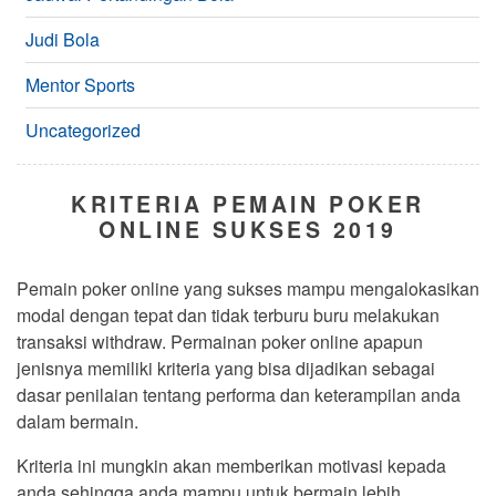
Judi Bola
Mentor Sports
Uncategorized
KRITERIA PEMAIN POKER
ONLINE SUKSES 2019
Pemain poker online yang sukses mampu mengalokasikan
modal dengan tepat dan tidak terburu buru melakukan
transaksi withdraw. Permainan poker online apapun
jenisnya memiliki kriteria yang bisa dijadikan sebagai
dasar penilaian tentang performa dan keterampilan anda
dalam bermain.
Kriteria ini mungkin akan memberikan motivasi kepada
anda sehingga anda mampu untuk bermain lebih