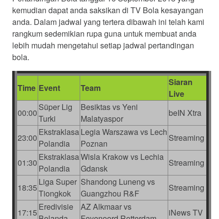
kemudian dapat anda saksikan di TV Bola kesayangan
anda. Dalam jadwal yang tertera dibawah ini telah kami
rangkum sedemikian rupa guna untuk membuat anda
lebih mudah mengetahui setiap jadwal pertandingan
bola.
Siaran
Time
Event
Team
Live
Süper Lig
Besiktas vs Yeni
00:00
beIN Xtra
Turki
Malatyaspor
Ekstraklasa
Legia Warszawa vs Lech
23:00
Streaming
Polandia
Poznan
Ekstraklasa
Wisla Krakow vs Lechia
01:30
Streaming
Polandia
Gdansk
Liga Super
Shandong Luneng vs
18:35
Streaming
Tiongkok
Guangzhou R&F
Eredivisie
AZ Alkmaar vs
17:15
iNews TV
Belanda
Feyenoord Rotterdam