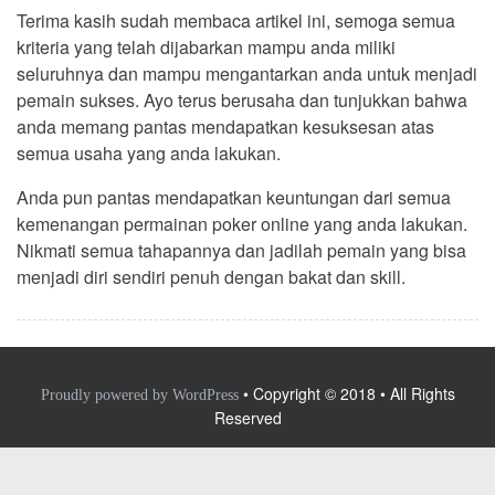
Terima kasih sudah membaca artikel ini, semoga semua
kriteria yang telah dijabarkan mampu anda miliki
seluruhnya dan mampu mengantarkan anda untuk menjadi
pemain sukses. Ayo terus berusaha dan tunjukkan bahwa
anda memang pantas mendapatkan kesuksesan atas
semua usaha yang anda lakukan.
Anda pun pantas mendapatkan keuntungan dari semua
kemenangan permainan poker online yang anda lakukan.
Nikmati semua tahapannya dan jadilah pemain yang bisa
menjadi diri sendiri penuh dengan bakat dan skill.
•
Copyright © 2018 •
All Rights
Proudly powered by WordPress
Reserved