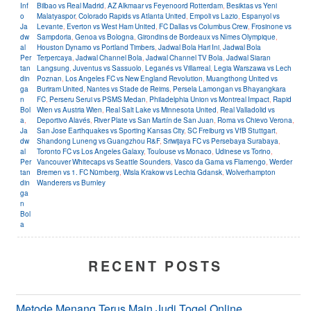
Inf
Bilbao vs Real Madrid
,
AZ Alkmaar vs Feyenoord Rotterdam
,
Besiktas vs Yeni
o
Malatyaspor
,
Colorado Rapids vs Atlanta United
,
Empoli vs Lazio
,
Espanyol vs
Ja
Levante
,
Everton vs West Ham United
,
FC Dallas vs Columbus Crew
,
Frosinone vs
dw
Sampdoria
,
Genoa vs Bologna
,
Girondins de Bordeaux vs Nîmes Olympique
,
al
Houston Dynamo vs Portland Timbers
,
Jadwal Bola Hari Ini
,
Jadwal Bola
Per
Terpercaya
,
Jadwal Channel Bola
,
Jadwal Channel TV Bola
,
Jadwal Siaran
tan
Langsung
,
Juventus vs Sassuolo
,
Leganés vs Villarreal
,
Legia Warszawa vs Lech
din
Poznan
,
Los Angeles FC vs New England Revolution
,
Muangthong United vs
ga
Buriram United
,
Nantes vs Stade de Reims
,
Persela Lamongan vs Bhayangkara
n
FC
,
Perseru Serui vs PSMS Medan
,
Philadelphia Union vs Montreal Impact
,
Rapid
Bol
Wien vs Austria Wien
,
Real Salt Lake vs Minnesota United
,
Real Valladolid vs
a
,
Deportivo Alavés
,
River Plate vs San Martín de San Juan
,
Roma vs Chievo Verona
,
Ja
San Jose Earthquakes vs Sporting Kansas City
,
SC Freiburg vs VfB Stuttgart
,
dw
Shandong Luneng vs Guangzhou R&F
,
Sriwijaya FC vs Persebaya Surabaya
,
al
Toronto FC vs Los Angeles Galaxy
,
Toulouse vs Monaco
,
Udinese vs Torino
,
Per
Vancouver Whitecaps vs Seattle Sounders
,
Vasco da Gama vs Flamengo
,
Werder
tan
Bremen vs 1. FC Nürnberg
,
Wisla Krakow vs Lechia Gdansk
,
Wolverhampton
din
Wanderers vs Burnley
ga
n
Bol
a
RECENT POSTS
Metode Menang Terus Main Judi Togel Online