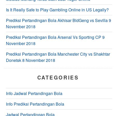
Is It Really Safe to Play Gambling Online in US Legally?
Prediksi Pertandingan Bola Akhisar BldGeng vs Sevilla 9
November 2018
Prediksi Pertandingan Bola Arsenal Vs Sporting CP 9
November 2018
Prediksi Pertandingan Bola Manchester City vs Shakhtar
Donetsk 8 November 2018
CATEGORIES
Info Jadwal Pertandingan Bola
Info Prediksi Pertandingan Bola
Jadwal Pertandingan Bola