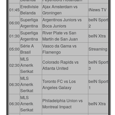
Eredivisie
Ajax Amsterdam vs
01:45
iNews TV
Belanda
Groningen
Superliga
Argentinos Juniors vs
beIN Sport
06:00
Argentina
Boca Juniors
2
Superliga
River Plate vs San
01:30
beIN Xtra
Argentina
Martín de San Juan
Série A
Vasco da Gama vs
05:00
Streaming
Brasil
Flamengo
MLS
Colorado Rapids vs
beIN Sport
02:30
Amerik
Atlanta United
3
Serikat
MLS
Toronto FC vs Los
beIN Sport
06:30
Amerik
Angeles Galaxy
1
Serikat
MLS
Philadelphia Union vs
06:30
Amerik
beIN Xtra
Montreal Impact
Serikat