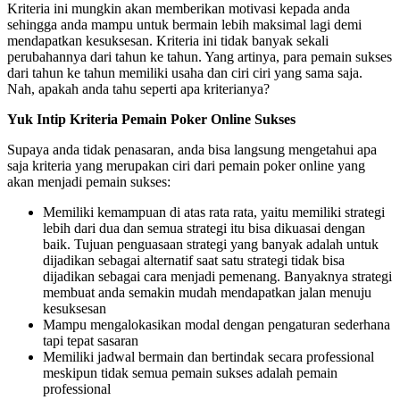
Kriteria ini mungkin akan memberikan motivasi kepada anda
sehingga anda mampu untuk bermain lebih maksimal lagi demi
mendapatkan kesuksesan. Kriteria ini tidak banyak sekali
perubahannya dari tahun ke tahun. Yang artinya, para pemain sukses
dari tahun ke tahun memiliki usaha dan ciri ciri yang sama saja.
Nah, apakah anda tahu seperti apa kriterianya?
Yuk Intip Kriteria Pemain Poker Online Sukses
Supaya anda tidak penasaran, anda bisa langsung mengetahui apa
saja kriteria yang merupakan ciri dari pemain poker online yang
akan menjadi pemain sukses:
Memiliki kemampuan di atas rata rata, yaitu memiliki strategi
lebih dari dua dan semua strategi itu bisa dikuasai dengan
baik. Tujuan penguasaan strategi yang banyak adalah untuk
dijadikan sebagai alternatif saat satu strategi tidak bisa
dijadikan sebagai cara menjadi pemenang. Banyaknya strategi
membuat anda semakin mudah mendapatkan jalan menuju
kesuksesan
Mampu mengalokasikan modal dengan pengaturan sederhana
tapi tepat sasaran
Memiliki jadwal bermain dan bertindak secara professional
meskipun tidak semua pemain sukses adalah pemain
professional