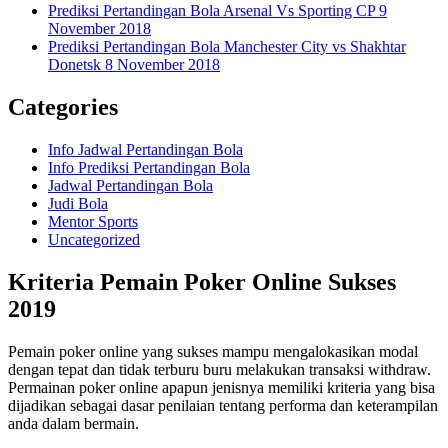
Prediksi Pertandingan Bola Arsenal Vs Sporting CP 9
November 2018
Prediksi Pertandingan Bola Manchester City vs Shakhtar
Donetsk 8 November 2018
Categories
Info Jadwal Pertandingan Bola
Info Prediksi Pertandingan Bola
Jadwal Pertandingan Bola
Judi Bola
Mentor Sports
Uncategorized
Kriteria Pemain Poker Online Sukses
2019
Pemain poker online yang sukses mampu mengalokasikan modal
dengan tepat dan tidak terburu buru melakukan transaksi withdraw.
Permainan poker online apapun jenisnya memiliki kriteria yang bisa
dijadikan sebagai dasar penilaian tentang performa dan keterampilan
anda dalam bermain.