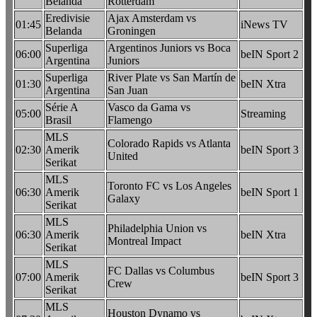
Belanda
Rotterdam
Eredivisie
Ajax Amsterdam vs
01:45
iNews TV
Belanda
Groningen
Superliga
Argentinos Juniors vs Boca
06:00
beIN Sport 2
Argentina
Juniors
Superliga
River Plate vs San Martín de
01:30
beIN Xtra
Argentina
San Juan
Série A
Vasco da Gama vs
05:00
Streaming
Brasil
Flamengo
MLS
Colorado Rapids vs Atlanta
02:30
Amerik
beIN Sport 3
United
Serikat
MLS
Toronto FC vs Los Angeles
06:30
Amerik
beIN Sport 1
Galaxy
Serikat
MLS
Philadelphia Union vs
06:30
Amerik
beIN Xtra
Montreal Impact
Serikat
MLS
FC Dallas vs Columbus
07:00
Amerik
beIN Sport 3
Crew
Serikat
MLS
Houston Dynamo vs