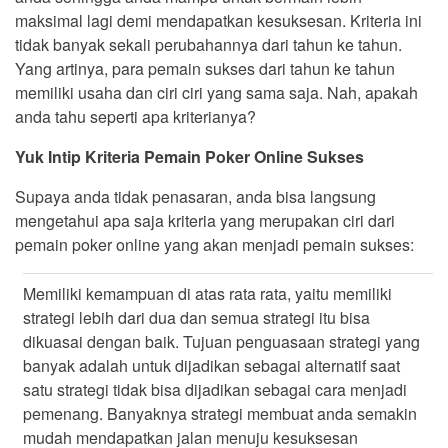
maksimal lagi demi mendapatkan kesuksesan. Kriteria ini
tidak banyak sekali perubahannya dari tahun ke tahun.
Yang artinya, para pemain sukses dari tahun ke tahun
memiliki usaha dan ciri ciri yang sama saja. Nah, apakah
anda tahu seperti apa kriterianya?
Yuk Intip Kriteria Pemain Poker Online Sukses
Supaya anda tidak penasaran, anda bisa langsung
mengetahui apa saja kriteria yang merupakan ciri dari
pemain poker online yang akan menjadi pemain sukses:
Memiliki kemampuan di atas rata rata, yaitu memiliki
strategi lebih dari dua dan semua strategi itu bisa
dikuasai dengan baik. Tujuan penguasaan strategi yang
banyak adalah untuk dijadikan sebagai alternatif saat
satu strategi tidak bisa dijadikan sebagai cara menjadi
pemenang. Banyaknya strategi membuat anda semakin
mudah mendapatkan jalan menuju kesuksesan