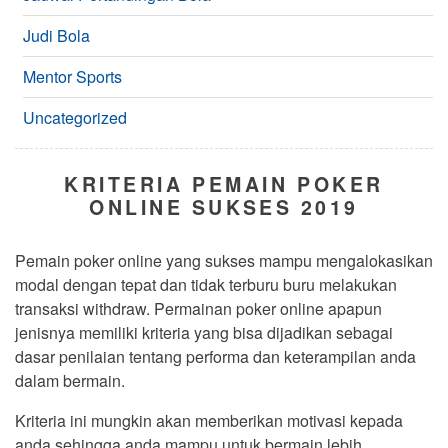
Judi Bola
Mentor Sports
Uncategorized
KRITERIA PEMAIN POKER
ONLINE SUKSES 2019
Pemain poker online yang sukses mampu mengalokasikan
modal dengan tepat dan tidak terburu buru melakukan
transaksi withdraw. Permainan poker online apapun
jenisnya memiliki kriteria yang bisa dijadikan sebagai
dasar penilaian tentang performa dan keterampilan anda
dalam bermain.
Kriteria ini mungkin akan memberikan motivasi kepada
anda sehingga anda mampu untuk bermain lebih