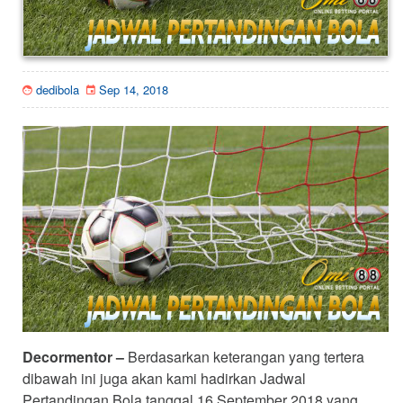
dedibola
Sep 14, 2018
Decormentor –
Berdasarkan keterangan yang tertera
dibawah ini juga akan kami hadirkan Jadwal
Pertandingan Bola tanggal 16 September 2018 yang