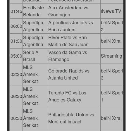
Eredivisie
Ajax Amsterdam vs
01:45
iNews TV
Belanda
Groningen
Superliga
Argentinos Juniors vs
beIN Sport
06:00
Argentina
Boca Juniors
2
Superliga
River Plate vs San
01:30
beIN Xtra
Argentina
Martín de San Juan
Série A
Vasco da Gama vs
05:00
Streaming
Brasil
Flamengo
MLS
Colorado Rapids vs
beIN Sport
02:30
Amerik
Atlanta United
3
Serikat
MLS
Toronto FC vs Los
beIN Sport
06:30
Amerik
Angeles Galaxy
1
Serikat
MLS
Philadelphia Union vs
06:30
Amerik
beIN Xtra
Montreal Impact
Serikat