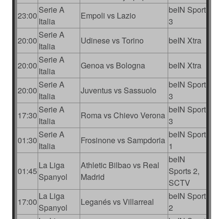
Serie A
beIN Sport
23:00
Empoli vs Lazio
Italia
3
Serie A
20:00
Udinese vs Torino
beIN Xtra
Italia
Serie A
20:00
Genoa vs Bologna
beIN Xtra
Italia
Serie A
beIN Sport
20:00
Juventus vs Sassuolo
Italia
3
Serie A
beIN Sport
17:30
Roma vs Chievo Verona
Italia
3
Serie A
beIN Sport
01:30
Frosinone vs Sampdoria
Italia
1
beIN
La Liga
Athletic Bilbao vs Real
01:45
Sports 2,
Spanyol
Madrid
SCTV
La Liga
beIN Sport
17:00
Leganés vs Villarreal
Spanyol
2