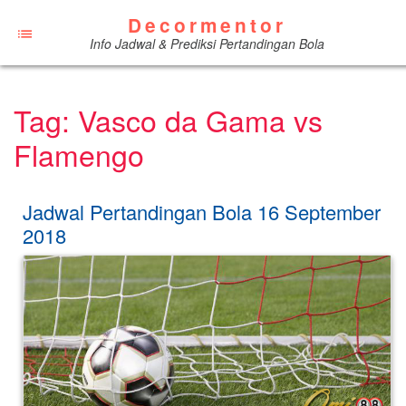
Decormentor
Info Jadwal & Prediksi Pertandingan Bola
Tag:
Vasco da Gama vs
Flamengo
Jadwal Pertandingan Bola 16 September
2018