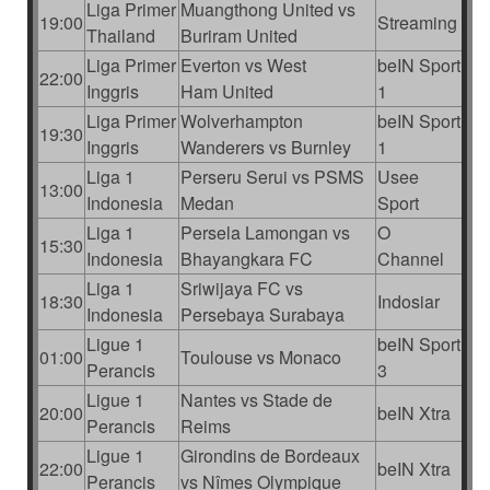
Liga Primer
Muangthong United vs
19:00
Streaming
Thailand
Buriram United
Liga Primer
Everton vs West
beIN Sport
22:00
Inggris
Ham United
1
Liga Primer
Wolverhampton
beIN Sport
19:30
Inggris
Wanderers vs Burnley
1
Liga 1
Perseru Serui vs PSMS
Usee
13:00
Indonesia
Medan
Sport
Liga 1
Persela Lamongan vs
O
15:30
Indonesia
Bhayangkara FC
Channel
Liga 1
Sriwijaya FC vs
18:30
Indosiar
Indonesia
Persebaya Surabaya
Ligue 1
beIN Sport
01:00
Toulouse vs Monaco
Perancis
3
Ligue 1
Nantes vs Stade de
20:00
beIN Xtra
Perancis
Reims
Ligue 1
Girondins de Bordeaux
22:00
beIN Xtra
Perancis
vs Nîmes Olympique