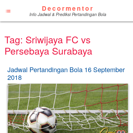
Decormentor
Info Jadwal & Prediksi Pertandingan Bola
Tag:
Sriwijaya FC vs
Persebaya Surabaya
Jadwal Pertandingan Bola 16 September
2018