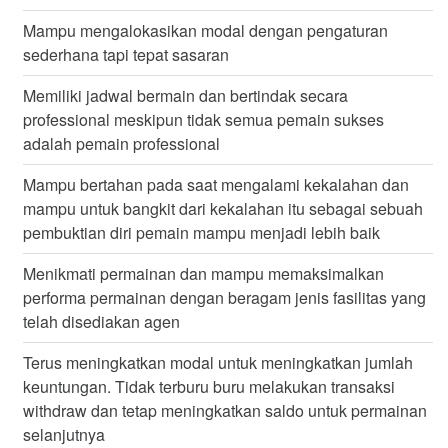
Mampu mengalokasikan modal dengan pengaturan
sederhana tapi tepat sasaran
Memiliki jadwal bermain dan bertindak secara
professional meskipun tidak semua pemain sukses
adalah pemain professional
Mampu bertahan pada saat mengalami kekalahan dan
mampu untuk bangkit dari kekalahan itu sebagai sebuah
pembuktian diri pemain mampu menjadi lebih baik
Menikmati permainan dan mampu memaksimalkan
performa permainan dengan beragam jenis fasilitas yang
telah disediakan agen
Terus meningkatkan modal untuk meningkatkan jumlah
keuntungan. Tidak terburu buru melakukan transaksi
withdraw dan tetap meningkatkan saldo untuk permainan
selanjutnya