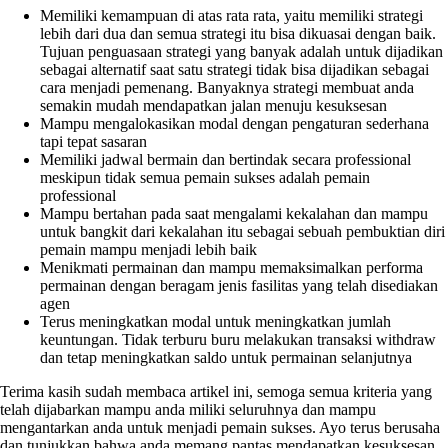
Memiliki kemampuan di atas rata rata, yaitu memiliki strategi
lebih dari dua dan semua strategi itu bisa dikuasai dengan baik.
Tujuan penguasaan strategi yang banyak adalah untuk dijadikan
sebagai alternatif saat satu strategi tidak bisa dijadikan sebagai
cara menjadi pemenang. Banyaknya strategi membuat anda
semakin mudah mendapatkan jalan menuju kesuksesan
Mampu mengalokasikan modal dengan pengaturan sederhana
tapi tepat sasaran
Memiliki jadwal bermain dan bertindak secara professional
meskipun tidak semua pemain sukses adalah pemain
professional
Mampu bertahan pada saat mengalami kekalahan dan mampu
untuk bangkit dari kekalahan itu sebagai sebuah pembuktian diri
pemain mampu menjadi lebih baik
Menikmati permainan dan mampu memaksimalkan performa
permainan dengan beragam jenis fasilitas yang telah disediakan
agen
Terus meningkatkan modal untuk meningkatkan jumlah
keuntungan. Tidak terburu buru melakukan transaksi withdraw
dan tetap meningkatkan saldo untuk permainan selanjutnya
Terima kasih sudah membaca artikel ini, semoga semua kriteria yang
telah dijabarkan mampu anda miliki seluruhnya dan mampu
mengantarkan anda untuk menjadi pemain sukses. Ayo terus berusaha
dan tunjukkan bahwa anda memang pantas mendapatkan kesuksesan