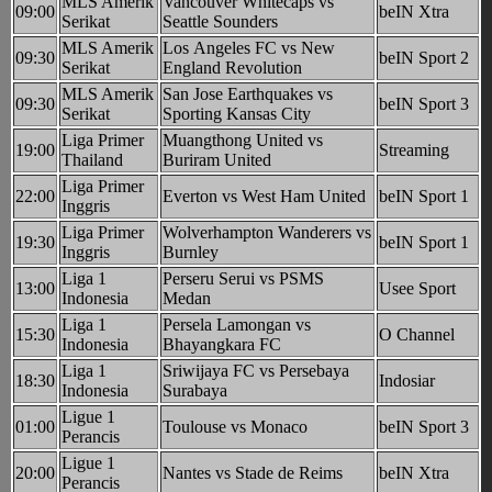
MLS Amerik
Vancouver Whitecaps vs
09:00
beIN Xtra
Serikat
Seattle Sounders
MLS Amerik
Los Angeles FC vs New
09:30
beIN Sport 2
Serikat
England Revolution
MLS Amerik
San Jose Earthquakes vs
09:30
beIN Sport 3
Serikat
Sporting Kansas City
Liga Primer
Muangthong United vs
19:00
Streaming
Thailand
Buriram United
Liga Primer
22:00
Everton vs West Ham United
beIN Sport 1
Inggris
Liga Primer
Wolverhampton Wanderers vs
19:30
beIN Sport 1
Inggris
Burnley
Liga 1
Perseru Serui vs PSMS
13:00
Usee Sport
Indonesia
Medan
Liga 1
Persela Lamongan vs
15:30
O Channel
Indonesia
Bhayangkara FC
Liga 1
Sriwijaya FC vs Persebaya
18:30
Indosiar
Indonesia
Surabaya
Ligue 1
01:00
Toulouse vs Monaco
beIN Sport 3
Perancis
Ligue 1
20:00
Nantes vs Stade de Reims
beIN Xtra
Perancis