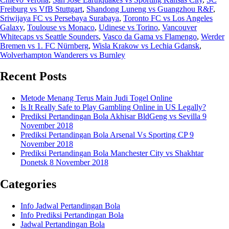
Freiburg vs VfB Stuttgart
,
Shandong Luneng vs Guangzhou R&F
,
Sriwijaya FC vs Persebaya Surabaya
,
Toronto FC vs Los Angeles
Galaxy
,
Toulouse vs Monaco
,
Udinese vs Torino
,
Vancouver
Whitecaps vs Seattle Sounders
,
Vasco da Gama vs Flamengo
,
Werder
Bremen vs 1. FC Nürnberg
,
Wisla Krakow vs Lechia Gdansk
,
Wolverhampton Wanderers vs Burnley
Recent Posts
Metode Menang Terus Main Judi Togel Online
Is It Really Safe to Play Gambling Online in US Legally?
Prediksi Pertandingan Bola Akhisar BldGeng vs Sevilla 9
November 2018
Prediksi Pertandingan Bola Arsenal Vs Sporting CP 9
November 2018
Prediksi Pertandingan Bola Manchester City vs Shakhtar
Donetsk 8 November 2018
Categories
Info Jadwal Pertandingan Bola
Info Prediksi Pertandingan Bola
Jadwal Pertandingan Bola