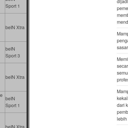
dijad
Sport 1
peme
memb
mend
beIN Xtra
Mamp
penga
sasa
beIN
Sport 3
Memil
secar
semu
beIN Xtra
profe
Mamp
ke
keka
beIN
dari 
Sport 1
pemb
lebih
beIN Xtra