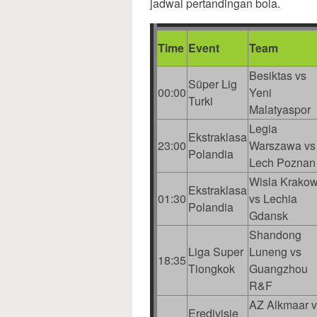
jadwal pertandingan bola.
Time
Event
Team
Besiktas vs
Süper Lig
00:00
Yeni
Turki
Malatyaspor
Legia
Ekstraklasa
23:00
Warszawa vs
Polandia
Lech Poznan
Wisla Krako
Ekstraklasa
01:30
vs Lechia
Polandia
Gdansk
Shandong
Liga Super
Luneng vs
18:35
Tiongkok
Guangzhou
R&F
AZ Alkmaar v
Eredivisie