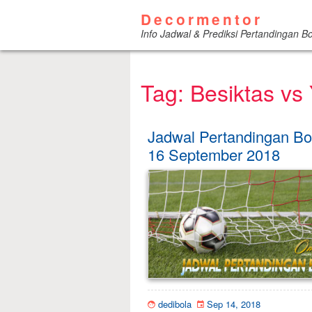
Decormentor
Info Jadwal & Prediksi Pertandingan B
Tag:
Besiktas vs
Jadwal Pertandingan Bo
16 September 2018
dedibola
Sep 14, 2018