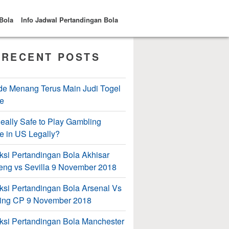
 Bola
Info Jadwal Pertandingan Bola
RECENT POSTS
de Menang Terus Main Judi Togel
ne
 Really Safe to Play Gambling
e in US Legally?
ksi Pertandingan Bola Akhisar
eng vs Sevilla 9 November 2018
ksi Pertandingan Bola Arsenal Vs
ting CP 9 November 2018
ksi Pertandingan Bola Manchester