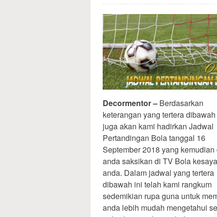
Decormentor –
Berdasarkan
keterangan yang tertera dibawah 
juga akan kami hadirkan Jadwal
Pertandingan Bola tanggal 16
September 2018 yang kemudian 
anda saksikan di TV Bola kesay
anda. Dalam jadwal yang tertera
dibawah ini telah kami rangkum
sedemikian rupa guna untuk me
anda lebih mudah mengetahui se