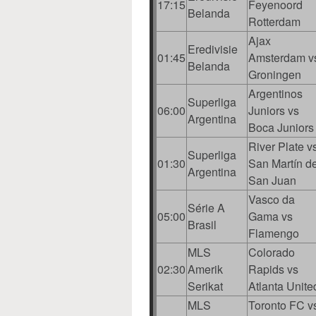
17:15
Feyenoord
Belanda
Rotterdam
Ajax
Eredivisie
01:45
Amsterdam v
Belanda
Groningen
Argentinos
Superliga
06:00
Juniors vs
Argentina
Boca Juniors
River Plate v
Superliga
01:30
San Martín d
Argentina
San Juan
Vasco da
Série A
05:00
Gama vs
Brasil
Flamengo
MLS
Colorado
02:30
Amerik
Rapids vs
Serikat
Atlanta Unite
MLS
Toronto FC v