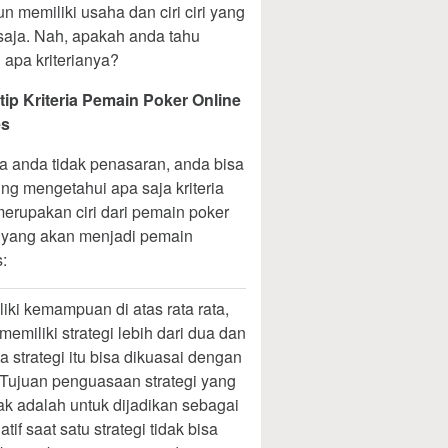
un memiliki usaha dan ciri ciri yang
aja. Nah, apakah anda tahu
i apa kriterianya?
tip Kriteria Pemain Poker Online
es
 anda tidak penasaran, anda bisa
ng mengetahui apa saja kriteria
erupakan ciri dari pemain poker
 yang akan menjadi pemain
:
iki kemampuan di atas rata rata,
 memiliki strategi lebih dari dua dan
 strategi itu bisa dikuasai dengan
 Tujuan penguasaan strategi yang
k adalah untuk dijadikan sebagai
atif saat satu strategi tidak bisa