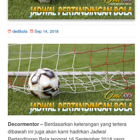
dedibola
Sep 14, 2018
Decormentor –
Berdasarkan keterangan yang tertera
dibawah ini juga akan kami hadirkan Jadwal
Pertandingan Bola tanggal 16 September 2018 yang