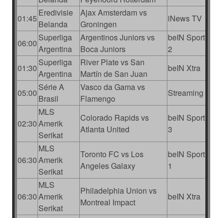
Eredivisie
Ajax Amsterdam vs
01:45
iNews TV
Belanda
Groningen
Superliga
Argentinos Juniors vs
beIN Sport
06:00
Argentina
Boca Juniors
2
Superliga
River Plate vs San
01:30
beIN Xtra
Argentina
Martín de San Juan
Série A
Vasco da Gama vs
05:00
Streaming
Brasil
Flamengo
MLS
Colorado Rapids vs
beIN Sport
02:30
Amerik
Atlanta United
3
Serikat
MLS
Toronto FC vs Los
beIN Sport
06:30
Amerik
Angeles Galaxy
1
Serikat
MLS
Philadelphia Union vs
06:30
Amerik
beIN Xtra
Montreal Impact
Serikat