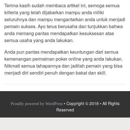
Terima kasih sudah membaca artikel ini, semoga semua
kriteria yang telah dijabarkan mampu anda miliki
seluruhnya dan mampu mengantarkan anda untuk menjadi
pemain sukses. Ayo terus berusaha dan tunjukkan bahwa
anda memang pantas mendapatkan kesuksesan atas
semua usaha yang anda lakukan.
Anda pun pantas mendapatkan keuntungan dari semua
kemenangan permainan poker online yang anda lakukan.
Nikmati semua tahapannya dan jadilah pemain yang bisa
menjadi diri sendiri penuh dengan bakat dan skill.
•
Copyright © 2018 •
All Rights
Proudly powered by WordPress
Reserved