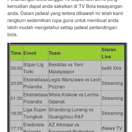
kemudian dapat anda saksikan di TV Bola kesayangan
anda. Dalam jadwal yang tertera dibawah ini telah kami
rangkum sedemikian rupa guna untuk membuat anda
lebih mudah mengetahui setiap jadwal pertandingan
bola.
Siaran
Time
Event
Team
Live
Süper Lig
Besiktas vs Yeni
00:00
beIN Xtra
Turki
Malatyaspor
Ekstraklasa
Legia Warszawa vs Lech
23:00
Streaming
Polandia
Poznan
Ekstraklasa
Wisla Krakow vs Lechia
01:30
Streaming
Polandia
Gdansk
Liga Super
Shandong Luneng vs
18:35
Streaming
Tiongkok
Guangzhou R&F
Eredivisie
AZ Alkmaar vs
17:15
iNews TV
Belanda
Feyenoord Rotterdam