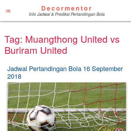
Decormentor
Info Jadwal & Prediksi Pertandingan Bola
Tag:
Muangthong United vs
Buriram United
Jadwal Pertandingan Bola 16 September
2018