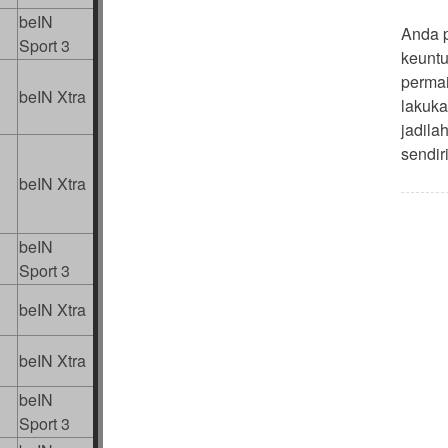
beIN
Anda 
Sport 3
keunt
permai
beIN Xtra
lakuka
jadila
sendir
beIN Xtra
beIN
Sport 3
beIN Xtra
beIN Xtra
beIN
Sport 3