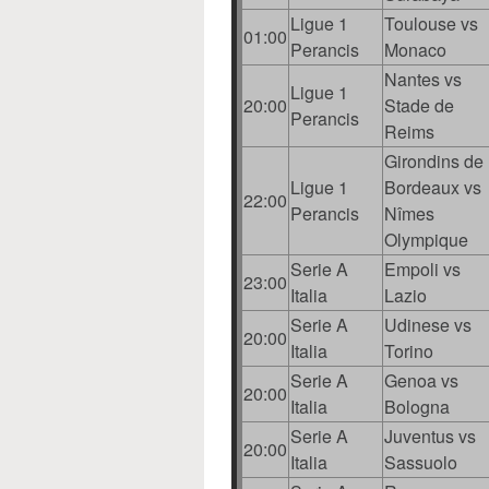
Ligue 1
Toulouse vs
01:00
Perancis
Monaco
Nantes vs
Ligue 1
20:00
Stade de
Perancis
Reims
Girondins de
Ligue 1
Bordeaux vs
22:00
Perancis
Nîmes
Olympique
Serie A
Empoli vs
23:00
Italia
Lazio
Serie A
Udinese vs
20:00
Italia
Torino
Serie A
Genoa vs
20:00
Italia
Bologna
Serie A
Juventus vs
20:00
Italia
Sassuolo