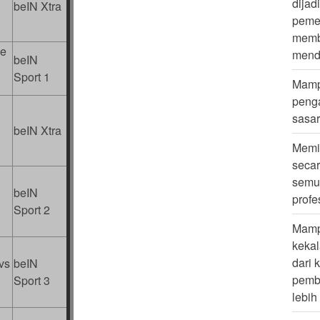
dijad
beIN Xtra
peme
memb
ke
mend
beIN
Sport 1
Mamp
penga
sasa
beIN Xtra
Memil
secar
semu
beIN
profe
Sport 2
Mamp
keka
dari 
vs
beIN
pemb
Sport 3
lebih