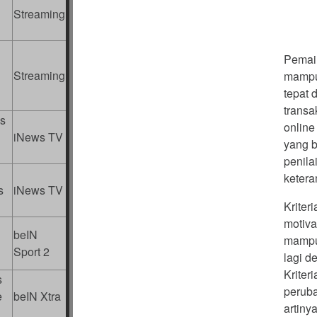
Streaming
Pemain
Streaming
mampu
tepat 
transa
s
online
iNews TV
yang b
penila
ketera
s
iNews TV
Kriter
motiva
beIN
mampu
Sport 2
lagi 
Kriteri
s
peruba
e
beIN Xtra
artiny