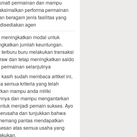
kmati permainan dan mampu
ksimalkan performa permainan
n beragam jenis fasilitas yang
 disediakan agen
 meningkatkan modal untuk
ngkatkan jumlah keuntungan.
 terburu buru melakukan transaksi
raw dan tetap meningkatkan saldo
 permainan selanjutnya
 kasih sudah membaca artikel ini,
 semua kriteria yang telah
rkan mampu anda miliki
uhnya dan mampu mengantarkan
ntuk menjadi pemain sukses. Ayo
berusaha dan tunjukkan bahwa
memang pantas mendapatkan
sesan atas semua usaha yang
akukan.