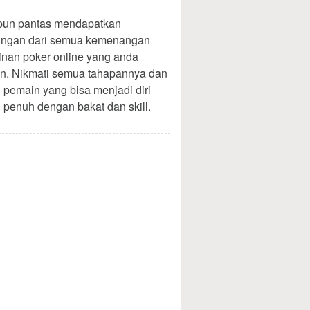
pun pantas mendapatkan
ungan dari semua kemenangan
nan poker online yang anda
n. Nikmati semua tahapannya dan
h pemain yang bisa menjadi diri
i penuh dengan bakat dan skill.