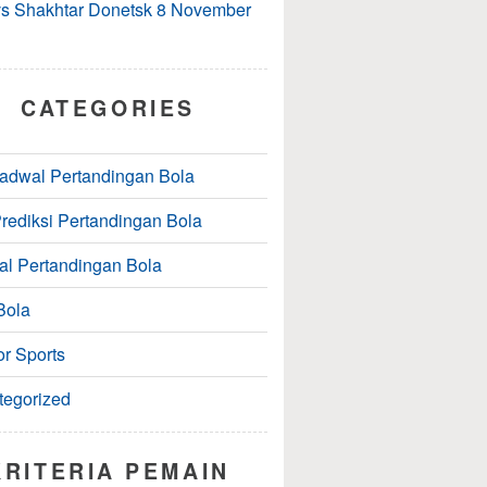
vs Shakhtar Donetsk 8 November
CATEGORIES
Jadwal Pertandingan Bola
Prediksi Pertandingan Bola
al Pertandingan Bola
Bola
r Sports
tegorized
KRITERIA PEMAIN