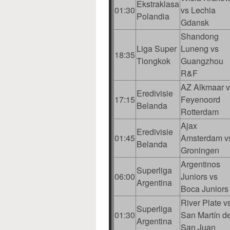
Ekstraklasa
01:30
vs Lechia
Polandia
Gdansk
Shandong
Liga Super
Luneng vs
18:35
Tiongkok
Guangzhou
R&F
AZ Alkmaar v
Eredivisie
17:15
Feyenoord
Belanda
Rotterdam
Ajax
Eredivisie
01:45
Amsterdam v
Belanda
Groningen
Argentinos
Superliga
06:00
Juniors vs
Argentina
Boca Juniors
River Plate v
Superliga
01:30
San Martín d
Argentina
San Juan