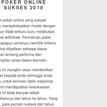
POKER ONLINE
SUKSES 2019
 poker online yang sukses
 mengalokasikan modal dengan
dan tidak terburu buru melakukan
ksi withdraw. Permainan poker
 apapun jenisnya memiliki kriteria
isa dijadikan sebagai dasar
ian tentang performa dan
mpilan anda dalam bermain.
ia ini mungkin akan memberikan
si kepada anda sehingga anda
 untuk bermain lebih maksimal
demi mendapatkan kesuksesan.
a ini tidak banyak sekali
hannya dari tahun ke tahun. Yang
a, para pemain sukses dari tahun