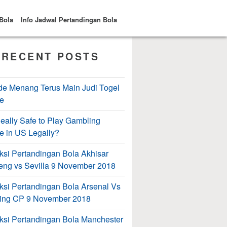
 Bola
Info Jadwal Pertandingan Bola
RECENT POSTS
de Menang Terus Main Judi Togel
ne
 Really Safe to Play Gambling
e in US Legally?
ksi Pertandingan Bola Akhisar
eng vs Sevilla 9 November 2018
ksi Pertandingan Bola Arsenal Vs
ting CP 9 November 2018
ksi Pertandingan Bola Manchester