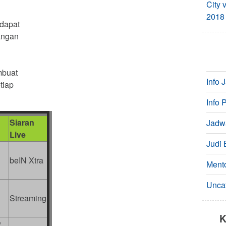
City 
2018
dapat
angan
mbuat
Info 
tiap
Info 
Siaran
Jadw
Live
Judi 
beIN Xtra
Mento
Unca
Streaming
w