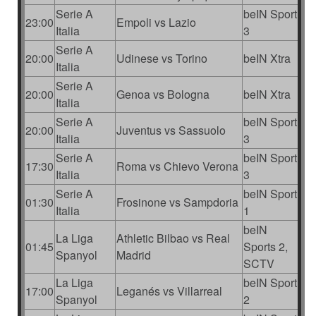
Serie A
beIN Sport
23:00
Empoli vs Lazio
Italia
3
Serie A
20:00
Udinese vs Torino
beIN Xtra
Italia
Serie A
20:00
Genoa vs Bologna
beIN Xtra
Italia
Serie A
beIN Sport
20:00
Juventus vs Sassuolo
Italia
3
Serie A
beIN Sport
17:30
Roma vs Chievo Verona
Italia
3
Serie A
beIN Sport
01:30
Frosinone vs Sampdoria
Italia
1
beIN
La Liga
Athletic Bilbao vs Real
01:45
Sports 2,
Spanyol
Madrid
SCTV
La Liga
beIN Sport
17:00
Leganés vs Villarreal
Spanyol
2