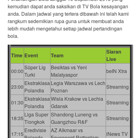
kemudian dapat anda saksikan di TV Bola kesayangan
anda. Dalam jadwal yang tertera dibawah ini telah kami
rangkum sedemikian rupa guna untuk membuat anda
lebih mudah mengetahui setiap jadwal pertandingan
bola.
Siaran
Time
Event
Team
Live
Süper Lig
Besiktas vs Yeni
00:00
beIN Xtra
Turki
Malatyaspor
Ekstraklasa
Legia Warszawa vs Lech
23:00
Streaming
Polandia
Poznan
Ekstraklasa
Wisla Krakow vs Lechia
01:30
Streaming
Polandia
Gdansk
Liga Super
Shandong Luneng vs
18:35
Streaming
Tiongkok
Guangzhou R&F
Eredivisie
AZ Alkmaar vs
17:15
iNews TV
Belanda
Feyenoord Rotterdam