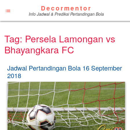
Decormentor
Info Jadwal & Prediksi Pertandingan Bola
Tag:
Persela Lamongan vs
Bhayangkara FC
Jadwal Pertandingan Bola 16 September
2018