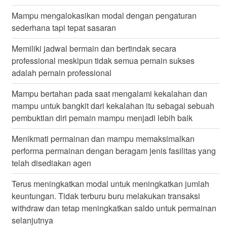
Mampu mengalokasikan modal dengan pengaturan
sederhana tapi tepat sasaran
Memiliki jadwal bermain dan bertindak secara
professional meskipun tidak semua pemain sukses
adalah pemain professional
Mampu bertahan pada saat mengalami kekalahan dan
mampu untuk bangkit dari kekalahan itu sebagai sebuah
pembuktian diri pemain mampu menjadi lebih baik
Menikmati permainan dan mampu memaksimalkan
performa permainan dengan beragam jenis fasilitas yang
telah disediakan agen
Terus meningkatkan modal untuk meningkatkan jumlah
keuntungan. Tidak terburu buru melakukan transaksi
withdraw dan tetap meningkatkan saldo untuk permainan
selanjutnya