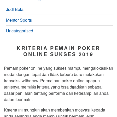
Judi Bola
Mentor Sports
Uncategorized
KRITERIA PEMAIN POKER
ONLINE SUKSES 2019
Pemain poker online yang sukses mampu mengalokasikan
modal dengan tepat dan tidak terburu buru melakukan
transaksi withdraw. Permainan poker online apapun
jenisnya memiliki kriteria yang bisa dijadikan sebagai
dasar penilaian tentang performa dan keterampilan anda
dalam bermain.
Kriteria ini mungkin akan memberikan motivasi kepada
anda sehingga anda mampu untuk bermain lebih