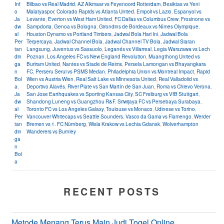
Inf
Bilbao vs Real Madrid
,
AZ Alkmaar vs Feyenoord Rotterdam
,
Besiktas vs Yeni
o
Malatyaspor
,
Colorado Rapids vs Atlanta United
,
Empoli vs Lazio
,
Espanyol vs
Ja
Levante
,
Everton vs West Ham United
,
FC Dallas vs Columbus Crew
,
Frosinone vs
dw
Sampdoria
,
Genoa vs Bologna
,
Girondins de Bordeaux vs Nîmes Olympique
,
al
Houston Dynamo vs Portland Timbers
,
Jadwal Bola Hari Ini
,
Jadwal Bola
Per
Terpercaya
,
Jadwal Channel Bola
,
Jadwal Channel TV Bola
,
Jadwal Siaran
tan
Langsung
,
Juventus vs Sassuolo
,
Leganés vs Villarreal
,
Legia Warszawa vs Lech
din
Poznan
,
Los Angeles FC vs New England Revolution
,
Muangthong United vs
ga
Buriram United
,
Nantes vs Stade de Reims
,
Persela Lamongan vs Bhayangkara
n
FC
,
Perseru Serui vs PSMS Medan
,
Philadelphia Union vs Montreal Impact
,
Rapid
Bol
Wien vs Austria Wien
,
Real Salt Lake vs Minnesota United
,
Real Valladolid vs
a
,
Deportivo Alavés
,
River Plate vs San Martín de San Juan
,
Roma vs Chievo Verona
,
Ja
San Jose Earthquakes vs Sporting Kansas City
,
SC Freiburg vs VfB Stuttgart
,
dw
Shandong Luneng vs Guangzhou R&F
,
Sriwijaya FC vs Persebaya Surabaya
,
al
Toronto FC vs Los Angeles Galaxy
,
Toulouse vs Monaco
,
Udinese vs Torino
,
Per
Vancouver Whitecaps vs Seattle Sounders
,
Vasco da Gama vs Flamengo
,
Werder
tan
Bremen vs 1. FC Nürnberg
,
Wisla Krakow vs Lechia Gdansk
,
Wolverhampton
din
Wanderers vs Burnley
ga
n
Bol
a
RECENT POSTS
Metode Menang Terus Main Judi Togel Online