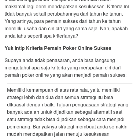
maksimal lagi demi mendapatkan kesuksesan. Kriteria ini
tidak banyak sekali perubahannya dari tahun ke tahun.
Yang artinya, para pemain sukses dari tahun ke tahun
memiliki usaha dan ciri ciri yang sama saja. Nah, apakah
anda tahu seperti apa kriterianya?
Yuk Intip Kriteria Pemain Poker Online Sukses
Supaya anda tidak penasaran, anda bisa langsung
mengetahui apa saja kriteria yang merupakan ciri dari
pemain poker online yang akan menjadi pemain sukses:
Memiliki kemampuan di atas rata rata, yaitu memiliki
strategi lebih dari dua dan semua strategi itu bisa
dikuasai dengan baik. Tujuan penguasaan strategi yang
banyak adalah untuk dijadikan sebagai alternatif saat
satu strategi tidak bisa dijadikan sebagai cara menjadi
pemenang. Banyaknya strategi membuat anda semakin
mudah mendapatkan jalan menuju kesuksesan