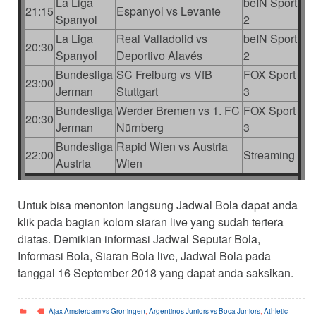
La Liga
beIN Sport
21:15
Espanyol vs Levante
Spanyol
2
La Liga
Real Valladolid vs
beIN Sport
20:30
Spanyol
Deportivo Alavés
2
Bundesliga
SC Freiburg vs VfB
FOX Sport
23:00
Jerman
Stuttgart
3
Bundesliga
Werder Bremen vs 1. FC
FOX Sport
20:30
Jerman
Nürnberg
3
Bundesliga
Rapid Wien vs Austria
22:00
Streaming
Austria
Wien
Untuk bisa menonton langsung Jadwal Bola dapat anda
klik pada bagian kolom siaran live yang sudah tertera
diatas. Demikian informasi Jadwal Seputar Bola,
Informasi Bola, Siaran Bola live, Jadwal Bola pada
tanggal 16 September 2018 yang dapat anda saksikan.
Ajax Amsterdam vs Groningen
,
Argentinos Juniors vs Boca Juniors
,
Athletic