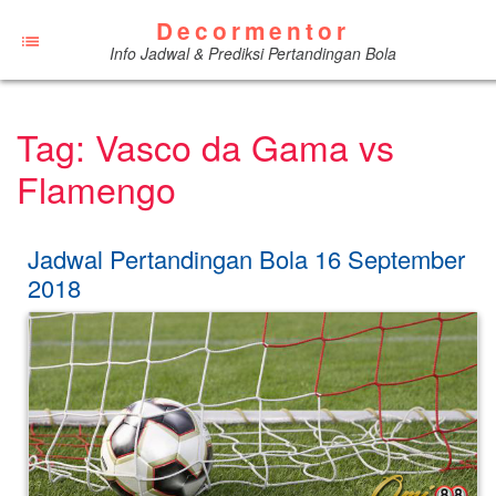
Decormentor
Info Jadwal & Prediksi Pertandingan Bola
Tag:
Vasco da Gama vs
Flamengo
Jadwal Pertandingan Bola 16 September
2018