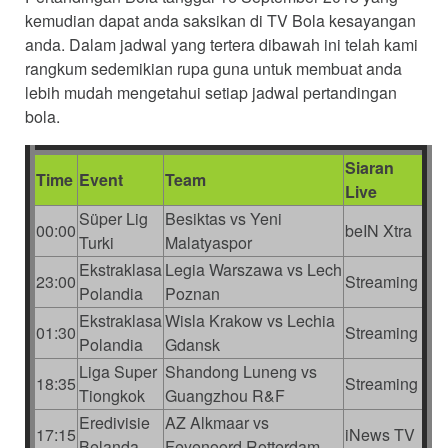
kemudian dapat anda saksikan di TV Bola kesayangan
anda. Dalam jadwal yang tertera dibawah ini telah kami
rangkum sedemikian rupa guna untuk membuat anda
lebih mudah mengetahui setiap jadwal pertandingan
bola.
Siaran
Time
Event
Team
Live
Süper Lig
Besiktas vs Yeni
00:00
beIN Xtra
Turki
Malatyaspor
Ekstraklasa
Legia Warszawa vs Lech
23:00
Streaming
Polandia
Poznan
Ekstraklasa
Wisla Krakow vs Lechia
01:30
Streaming
Polandia
Gdansk
Liga Super
Shandong Luneng vs
18:35
Streaming
Tiongkok
Guangzhou R&F
Eredivisie
AZ Alkmaar vs
17:15
iNews TV
Belanda
Feyenoord Rotterdam