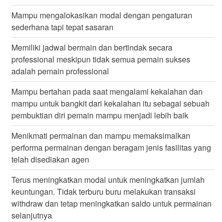
Mampu mengalokasikan modal dengan pengaturan
sederhana tapi tepat sasaran
Memiliki jadwal bermain dan bertindak secara
professional meskipun tidak semua pemain sukses
adalah pemain professional
Mampu bertahan pada saat mengalami kekalahan dan
mampu untuk bangkit dari kekalahan itu sebagai sebuah
pembuktian diri pemain mampu menjadi lebih baik
Menikmati permainan dan mampu memaksimalkan
performa permainan dengan beragam jenis fasilitas yang
telah disediakan agen
Terus meningkatkan modal untuk meningkatkan jumlah
keuntungan. Tidak terburu buru melakukan transaksi
withdraw dan tetap meningkatkan saldo untuk permainan
selanjutnya