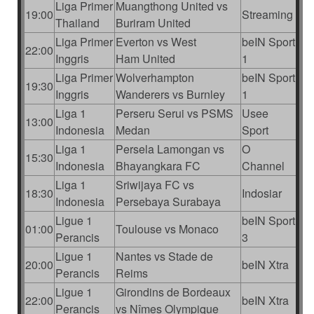
Liga Primer
Muangthong United vs
19:00
Streaming
Thailand
Buriram United
Liga Primer
Everton vs West
beIN Sport
22:00
Inggris
Ham United
1
Liga Primer
Wolverhampton
beIN Sport
19:30
Inggris
Wanderers vs Burnley
1
Liga 1
Perseru Serui vs PSMS
Usee
13:00
Indonesia
Medan
Sport
Liga 1
Persela Lamongan vs
O
15:30
Indonesia
Bhayangkara FC
Channel
Liga 1
Sriwijaya FC vs
18:30
Indosiar
Indonesia
Persebaya Surabaya
Ligue 1
beIN Sport
01:00
Toulouse vs Monaco
Perancis
3
Ligue 1
Nantes vs Stade de
20:00
beIN Xtra
Perancis
Reims
Ligue 1
Girondins de Bordeaux
22:00
beIN Xtra
Perancis
vs Nîmes Olympique