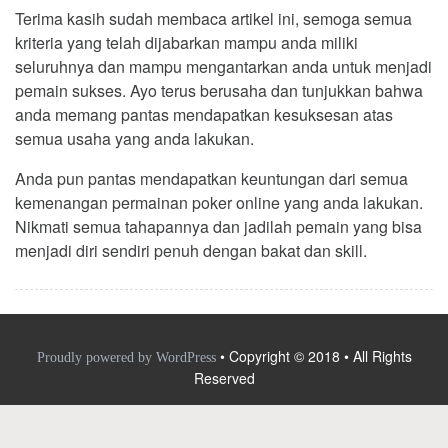
Terima kasih sudah membaca artikel ini, semoga semua
kriteria yang telah dijabarkan mampu anda miliki
seluruhnya dan mampu mengantarkan anda untuk menjadi
pemain sukses. Ayo terus berusaha dan tunjukkan bahwa
anda memang pantas mendapatkan kesuksesan atas
semua usaha yang anda lakukan.
Anda pun pantas mendapatkan keuntungan dari semua
kemenangan permainan poker online yang anda lakukan.
Nikmati semua tahapannya dan jadilah pemain yang bisa
menjadi diri sendiri penuh dengan bakat dan skill.
•
Copyright © 2018 •
All Rights
Proudly powered by WordPress
Reserved