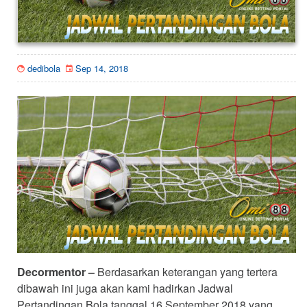
dedibola
Sep 14, 2018
Decormentor –
Berdasarkan keterangan yang tertera
dibawah ini juga akan kami hadirkan Jadwal
Pertandingan Bola tanggal 16 September 2018 yang