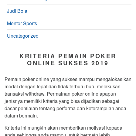
Judi Bola
Mentor Sports
Uncategorized
KRITERIA PEMAIN POKER
ONLINE SUKSES 2019
Pemain poker online yang sukses mampu mengalokasikan
modal dengan tepat dan tidak terburu buru melakukan
transaksi withdraw. Permainan poker online apapun
jenisnya memiliki kriteria yang bisa dijadikan sebagai
dasar penilaian tentang performa dan keterampilan anda
dalam bermain.
Kriteria ini mungkin akan memberikan motivasi kepada
anda sehingga anda mampu untuk bermain lebih