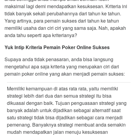
maksimal lagi demi mendapatkan kesuksesan. Kriteria ini
tidak banyak sekali perubahannya dari tahun ke tahun.
Yang artinya, para pemain sukses dari tahun ke tahun
memiliki usaha dan ciri ciri yang sama saja. Nah, apakah
anda tahu seperti apa kriterianya?
Yuk Intip Kriteria Pemain Poker Online Sukses
Supaya anda tidak penasaran, anda bisa langsung
mengetahui apa saja kriteria yang merupakan ciri dari
pemain poker online yang akan menjadi pemain sukses:
Memiliki kemampuan di atas rata rata, yaitu memiliki
strategi lebih dari dua dan semua strategi itu bisa
dikuasai dengan baik. Tujuan penguasaan strategi yang
banyak adalah untuk dijadikan sebagai alternatif saat
satu strategi tidak bisa dijadikan sebagai cara menjadi
pemenang. Banyaknya strategi membuat anda semakin
mudah mendapatkan jalan menuju kesuksesan