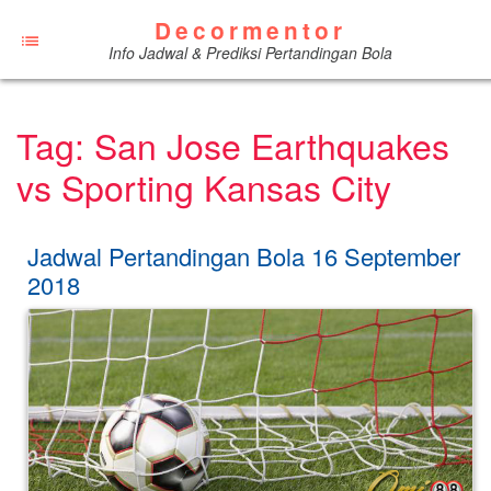
Decormentor
Info Jadwal & Prediksi Pertandingan Bola
Tag:
San Jose Earthquakes
vs Sporting Kansas City
Jadwal Pertandingan Bola 16 September
2018