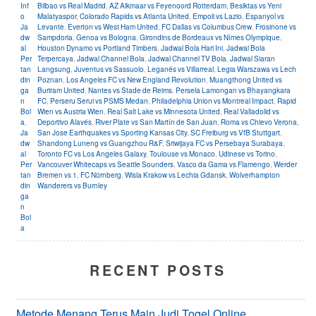
Inf
Bilbao vs Real Madrid
,
AZ Alkmaar vs Feyenoord Rotterdam
,
Besiktas vs Yeni
o
Malatyaspor
,
Colorado Rapids vs Atlanta United
,
Empoli vs Lazio
,
Espanyol vs
Ja
Levante
,
Everton vs West Ham United
,
FC Dallas vs Columbus Crew
,
Frosinone vs
dw
Sampdoria
,
Genoa vs Bologna
,
Girondins de Bordeaux vs Nîmes Olympique
,
al
Houston Dynamo vs Portland Timbers
,
Jadwal Bola Hari Ini
,
Jadwal Bola
Per
Terpercaya
,
Jadwal Channel Bola
,
Jadwal Channel TV Bola
,
Jadwal Siaran
tan
Langsung
,
Juventus vs Sassuolo
,
Leganés vs Villarreal
,
Legia Warszawa vs Lech
din
Poznan
,
Los Angeles FC vs New England Revolution
,
Muangthong United vs
ga
Buriram United
,
Nantes vs Stade de Reims
,
Persela Lamongan vs Bhayangkara
n
FC
,
Perseru Serui vs PSMS Medan
,
Philadelphia Union vs Montreal Impact
,
Rapid
Bol
Wien vs Austria Wien
,
Real Salt Lake vs Minnesota United
,
Real Valladolid vs
a
,
Deportivo Alavés
,
River Plate vs San Martín de San Juan
,
Roma vs Chievo Verona
,
Ja
San Jose Earthquakes vs Sporting Kansas City
,
SC Freiburg vs VfB Stuttgart
,
dw
Shandong Luneng vs Guangzhou R&F
,
Sriwijaya FC vs Persebaya Surabaya
,
al
Toronto FC vs Los Angeles Galaxy
,
Toulouse vs Monaco
,
Udinese vs Torino
,
Per
Vancouver Whitecaps vs Seattle Sounders
,
Vasco da Gama vs Flamengo
,
Werder
tan
Bremen vs 1. FC Nürnberg
,
Wisla Krakow vs Lechia Gdansk
,
Wolverhampton
din
Wanderers vs Burnley
ga
n
Bol
a
RECENT POSTS
Metode Menang Terus Main Judi Togel Online