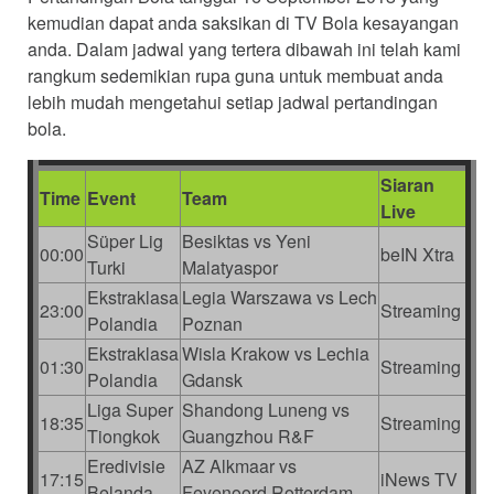
kemudian dapat anda saksikan di TV Bola kesayangan
anda. Dalam jadwal yang tertera dibawah ini telah kami
rangkum sedemikian rupa guna untuk membuat anda
lebih mudah mengetahui setiap jadwal pertandingan
bola.
Siaran
Time
Event
Team
Live
Süper Lig
Besiktas vs Yeni
00:00
beIN Xtra
Turki
Malatyaspor
Ekstraklasa
Legia Warszawa vs Lech
23:00
Streaming
Polandia
Poznan
Ekstraklasa
Wisla Krakow vs Lechia
01:30
Streaming
Polandia
Gdansk
Liga Super
Shandong Luneng vs
18:35
Streaming
Tiongkok
Guangzhou R&F
Eredivisie
AZ Alkmaar vs
17:15
iNews TV
Belanda
Feyenoord Rotterdam