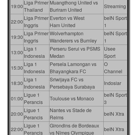
Liga Primer
Muangthong United vs
19:00
Streaming
Thailand
Buriram United
Liga Primer
Everton vs West
beIN Sport
22:00
Inggris
Ham United
1
Liga Primer
Wolverhampton
beIN Sport
19:30
Inggris
Wanderers vs Burnley
1
Liga 1
Perseru Serui vs PSMS
Usee
13:00
Indonesia
Medan
Sport
Liga 1
Persela Lamongan vs
O
15:30
Indonesia
Bhayangkara FC
Channel
Liga 1
Sriwijaya FC vs
18:30
Indosiar
Indonesia
Persebaya Surabaya
Ligue 1
beIN Sport
01:00
Toulouse vs Monaco
Perancis
3
Ligue 1
Nantes vs Stade de
20:00
beIN Xtra
Perancis
Reims
Ligue 1
Girondins de Bordeaux
22:00
beIN Xtra
Perancis
vs Nîmes Olympique