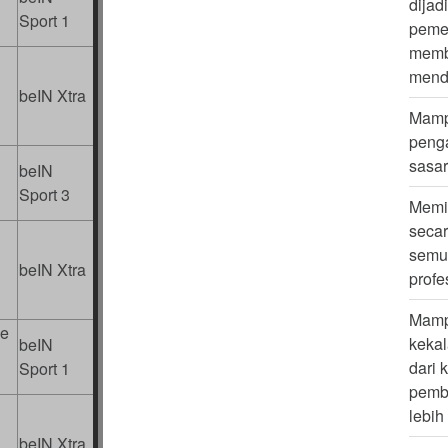
dijad
Sport 1
peme
memb
mend
beIN Xtra
Mamp
penga
sasa
beIN
Sport 3
Memil
secar
semu
beIN Xtra
profe
Mamp
ke
keka
beIN
dari 
Sport 1
pemb
lebih
beIN Xtra