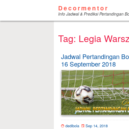
Decormentor
Info Jadwal & Prediksi Pertandingan B
Tag:
Legia Wars
Jadwal Pertandingan Bo
16 September 2018
dedibola
Sep 14, 2018