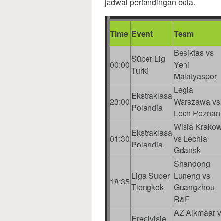
jadwal pertandingan bola.
Time
Event
Team
Besiktas vs
Süper Lig
00:00
Yeni
Turki
Malatyaspor
Legia
Ekstraklasa
23:00
Warszawa vs
Polandia
Lech Poznan
Wisla Krako
Ekstraklasa
01:30
vs Lechia
Polandia
Gdansk
Shandong
Liga Super
Luneng vs
18:35
Tiongkok
Guangzhou
R&F
AZ Alkmaar v
Eredivisie