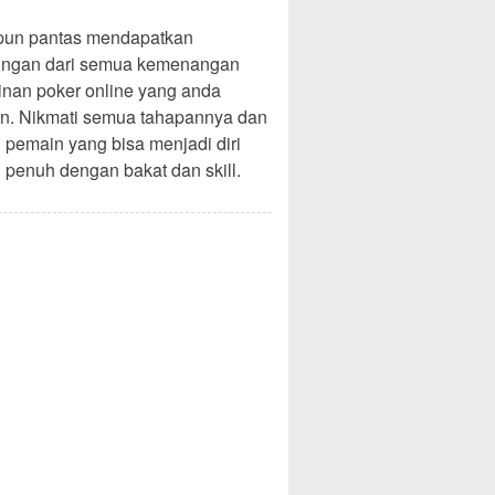
pun pantas mendapatkan
ungan dari semua kemenangan
nan poker online yang anda
n. Nikmati semua tahapannya dan
h pemain yang bisa menjadi diri
i penuh dengan bakat dan skill.