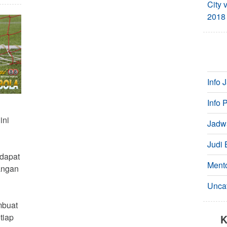
City 
2018
Info 
Info 
ini
Jadw
Judi 
dapat
Mento
angan
Unca
mbuat
tiap