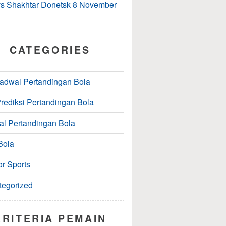
vs Shakhtar Donetsk 8 November
CATEGORIES
Jadwal Pertandingan Bola
Prediksi Pertandingan Bola
al Pertandingan Bola
Bola
r Sports
tegorized
KRITERIA PEMAIN