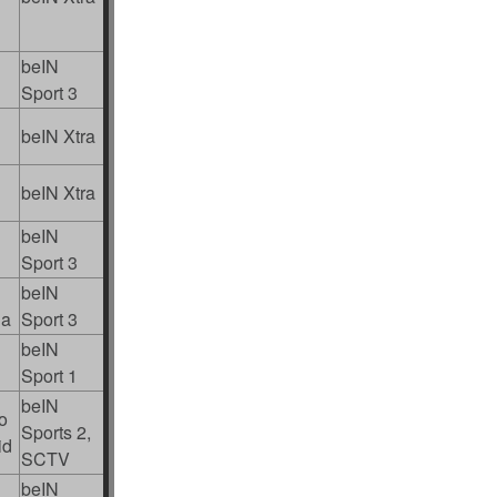
beIN
Sport 3
beIN Xtra
beIN Xtra
beIN
Sport 3
beIN
na
Sport 3
beIN
Sport 1
beIN
ao
Sports 2,
id
SCTV
beIN