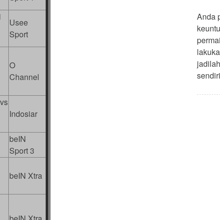
Anda 
i
Usee
keunt
Sport
permai
lakuka
jadila
O
sendir
Channel
 vs
Indosiar
beIN
Sport 3
beIN Xtra
beIN Xtra