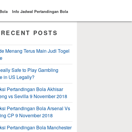
 Bola
Info Jadwal Pertandingan Bola
RECENT POSTS
de Menang Terus Main Judi Togel
ne
 Really Safe to Play Gambling
e in US Legally?
ksi Pertandingan Bola Akhisar
eng vs Sevilla 9 November 2018
ksi Pertandingan Bola Arsenal Vs
ting CP 9 November 2018
ksi Pertandingan Bola Manchester