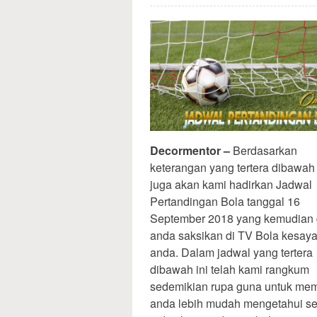
Decormentor –
Berdasarkan
keterangan yang tertera dibawah 
juga akan kami hadirkan Jadwal
Pertandingan Bola tanggal 16
September 2018 yang kemudian 
anda saksikan di TV Bola kesay
anda. Dalam jadwal yang tertera
dibawah ini telah kami rangkum
sedemikian rupa guna untuk me
anda lebih mudah mengetahui se