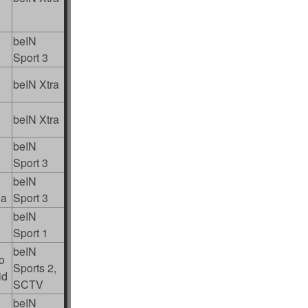
beIN
Sport 3
beIN Xtra
beIN Xtra
beIN
Sport 3
beIN
na
Sport 3
beIN
Sport 1
beIN
ao
Sports 2,
id
SCTV
beIN