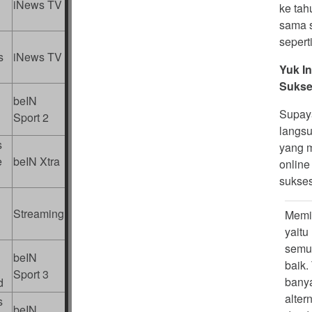
iNews TV
ke tah
sama s
sepert
s
iNews TV
Yuk In
Suks
beIN
Supaya
Sport 2
langsu
s
yang m
e
beIN Xtra
online
sukses
Streaming
Memil
yaitu
semua
beIN
baik.
Sport 3
banya
d
altern
s
beIN