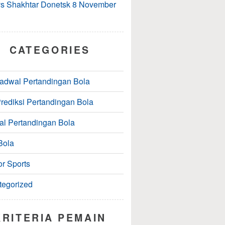
vs Shakhtar Donetsk 8 November
CATEGORIES
Jadwal Pertandingan Bola
Prediksi Pertandingan Bola
al Pertandingan Bola
Bola
r Sports
tegorized
KRITERIA PEMAIN