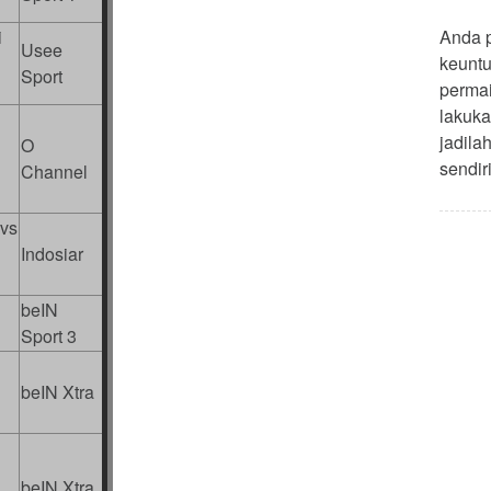
Anda 
i
Usee
keunt
Sport
permai
lakuka
jadila
O
sendir
Channel
 vs
Indosiar
beIN
Sport 3
beIN Xtra
beIN Xtra