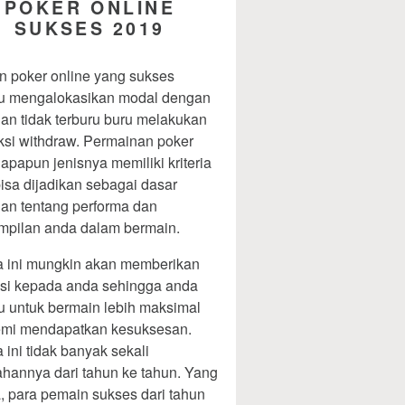
POKER ONLINE
SUKSES 2019
 poker online yang sukses
 mengalokasikan modal dengan
dan tidak terburu buru melakukan
ksi withdraw. Permainan poker
 apapun jenisnya memiliki kriteria
isa dijadikan sebagai dasar
ian tentang performa dan
mpilan anda dalam bermain.
ia ini mungkin akan memberikan
si kepada anda sehingga anda
 untuk bermain lebih maksimal
demi mendapatkan kesuksesan.
a ini tidak banyak sekali
hannya dari tahun ke tahun. Yang
a, para pemain sukses dari tahun