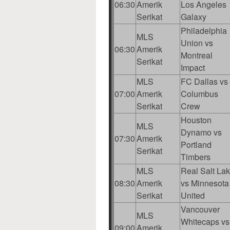
06:30
Amerik
Los Angeles
Serikat
Galaxy
Philadelphia
MLS
Union vs
06:30
Amerik
Montreal
Serikat
Impact
MLS
FC Dallas vs
07:00
Amerik
Columbus
Serikat
Crew
Houston
MLS
Dynamo vs
07:30
Amerik
Portland
Serikat
Timbers
MLS
Real Salt La
08:30
Amerik
vs Minnesota
Serikat
United
Vancouver
MLS
Whitecaps vs
09:00
Amerik