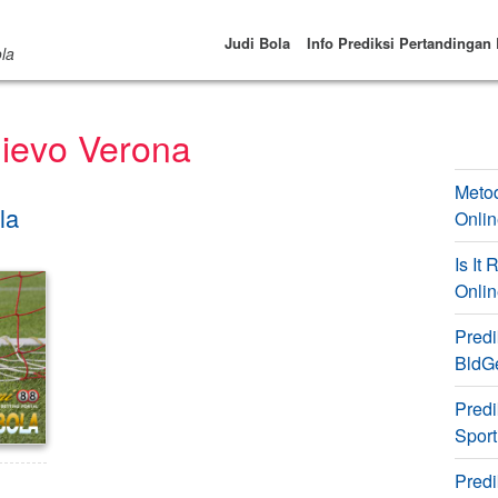
Judi Bola
Info Prediksi Pertandingan
ola
ievo Verona
Meto
la
Onli
Is It
Onlin
Predi
BldG
Predi
Spor
Predi