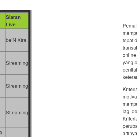
Siaran
Live
Pemain
mampu
beIN Xtra
tepat 
transa
online
yang b
Streaming
penila
ketera
w
Streaming
Kriter
motiva
mampu
lagi 
Streaming
Kriteri
peruba
s
artiny